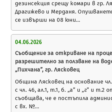
дезинсекция срещу комари в гр. Л
Драгижево и Мерданя. Опушванет
се извърши на 08 юни…
04.06.2026
Съобщение за откриване на проце
разрешително за ползване на вод
„Пихчана”, гр. Лясковец
Община Лясковец на основание чл. 
с чл. 46, ал.1, т.1, б. „а” и „г” и т.
съобщава, че е постъпила админ
с вх. №…