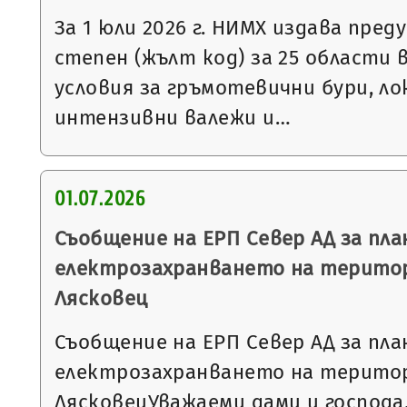
За 1 юли 2026 г. НИМХ издава пре
степен (жълт код) за 25 области 
условия за гръмотевични бури, л
интензивни валежи и…
01.07.2026
Съобщение на ЕРП Север АД за пла
електрозахранването на терито
Лясковец
Съобщение на ЕРП Север АД за пла
електрозахранването на терито
ЛясковецУважаеми дами и господа,Н