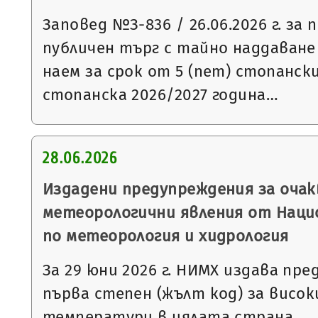
Заповед №З-836 / 26.06.2026 г. за
публичен търг с тайно наддаване
наем за срок от 5 (пет) стопанск
стопанска 2026/2027 година…
28.06.2026
Издадени предупреждения за очак
метеорологични явления от Нац
по метеорология и хидрология
За 29 юни 2026 г. НИМХ издава пр
първа степен (жълт код) за висо
температури в цялата страна.