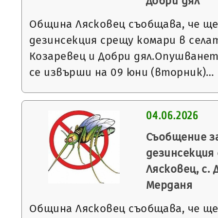
Добри дял
Община Лясковец съобщава, че щ
дезинсекция срещу комари в села
Козаревец и Добри дял.Опушване
се извърши на 09 юни (вторник)…
04.06.2026
Съобщение з
дезинсекция 
Лясковец, с. 
Мерданя
Община Лясковец съобщава, че щ