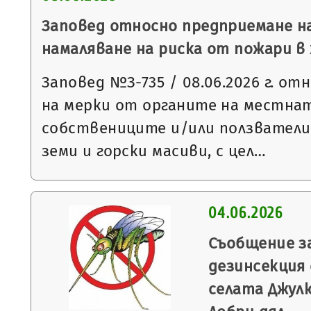
Заповед относно предприемане на
намаляване на риска от пожари 
Заповед №З-735 / 08.06.2026 г. о
на мерки от органите на местнат
собствениците и/или ползватели
земи и горски масиви, с цел…
04.06.2026
Съобщение з
дезинсекция
селата Джулю