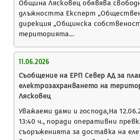
Община Лясковец обявява свобод
длъжността Експерт „Обществен
дирекция „Общинска собственост
територията…
11.06.2026
Съобщение на ЕРП Север АД за пла
електрозахранването на терито
Лясковец
Уважаеми дами и господа,На 12.06.20
13:40 ч., поради оперативни прев
съоръженията за доставка на еле