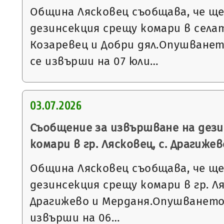
Община Лясковец съобщава, че щ
дезинсекция срещу комари в села
Козаревец и Добри дял.Опушване
се извърши на 07 юли…
03.07.2026
Съобщение за извършване на дез
комари в гр. Лясковец, с. Драгижев
Община Лясковец съобщава, че щ
дезинсекция срещу комари в гр. Л
Драгижево и Мерданя.Опушването
извърши на 06…