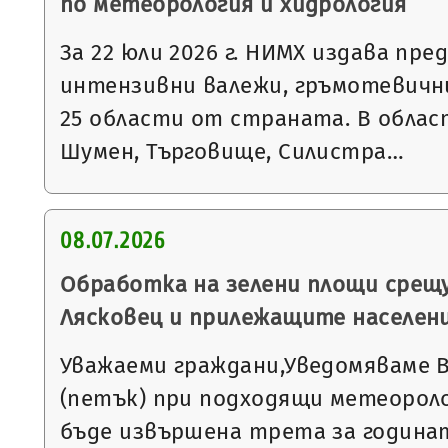
по метеорология и хидрология
За 22 юли 2026 г. НИМХ издава пре
интензивни валежи, гръмотевични
25 области от страната. В облас
Шумен, Търговище, Силистра…
08.07.2026
Обработка на зелени площи срещу
Лясковец и прилежащите населен
Уважаеми граждани,Уведомяваме Ви,
(петък) при подходящи метеороло
бъде извършена трета за година