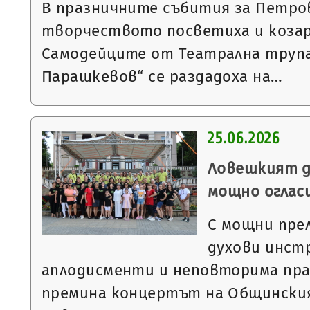
В празничните събития за Петров
творчеството посветиха и козар
Самодейците от Театрална труп
Парашкевов“ се раздадоха на…
25.06.2026
Ловешкият д
мощно оглас
С мощни пре
духови инст
аплодисменти и неповторима пра
премина концертът на Общинския