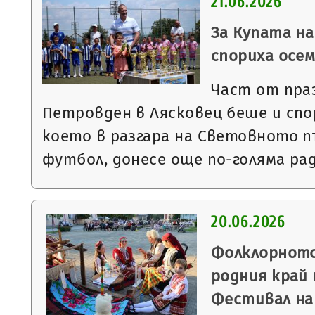
21.06.2026
За Купата на
спориха осе
Част от пра
Петровден в Лясковец беше и сп
което в разгара на Световното 
футбол, донесе още по-голяма ра
20.06.2026
Фолклорното
родния край
Фестивал на