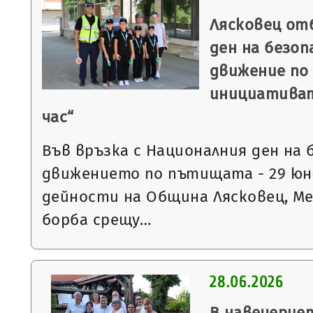
Лясковец от
ден на безо
движение по
инициативат
час“
Във връзка с Националния ден на
движението по пътищата - 29 ю
дейности на Община Лясковец, М
борба срещу…
28.06.2026
В навечерие