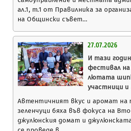
ал.1, т.1 от Правилника за орган
на Общински съвет…
27.07.2026
И тази годи
фестивал на
лютата шипк
участници и
Автентичният вкус и аромат на
зеленчуци бяха във фокуса на Вт
джулюнския домат и джулюнската
се проведе в…