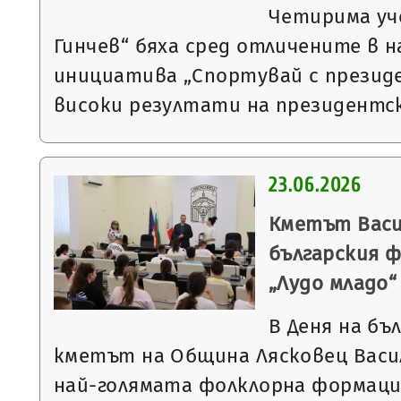
Четирима уч
Гинчев“ бяха сред отличените в 
инициатива „Спортувай с презид
високи резултати на президентс
23.06.2026
Кметът Васи
българския 
„Лудо младо“
В Деня на бъ
кметът на Община Лясковец Васи
най-голямата фолклорна формация