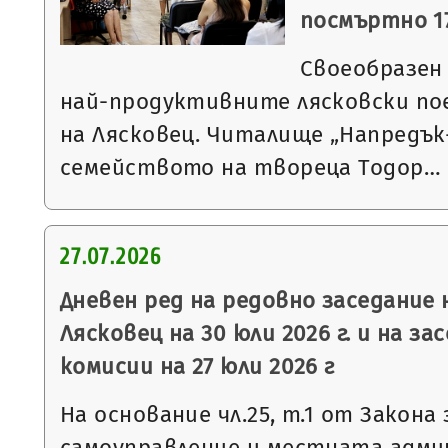
посмъртно 17
Своеобразен
най-продуктивните лясковски по
на Лясковец. Читалище „Напредък-
семейството на твореца Тодор…
27.07.2026
Дневен ред на редовно заседание
Лясковец на 30 юли 2026 г. и на з
комисии на 27 юли 2026 г
На основание чл.25, т.1 от Закон
самоуправление и местната админ