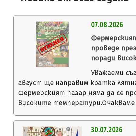
07.08.2026
Фермерският
проведе през
поради висо
Уважаеми съ
август ще направим кратка лятна
фермерският пазар няма да се пр
високите температури.Очакваме
30.07.2026