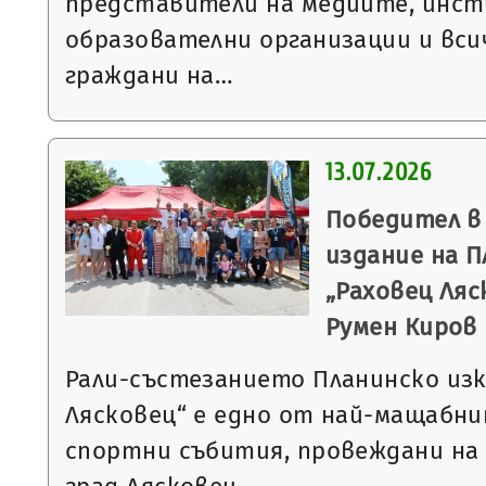
представители на медиите, инст
образователни организации и вс
граждани на…
13.07.2026
Победител в
издание на П
„Раховец Ляс
Румен Киров
Рали-състезанието Планинско изк
Лясковец“ е едно от най-мащабн
спортни събития, провеждани на