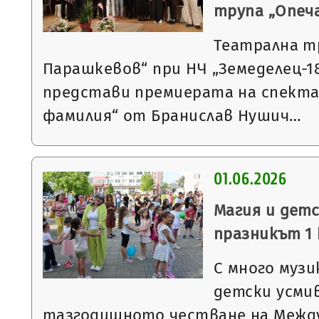
трупа „Опеч
Театрална т
Парашкевов“ при НЧ „Земеделец-18
представи премиерата на спекта
фамилия“ от Бранислав Нушич…
01.06.2026
Магия и дет
празникът 1 
С много музи
детски усми
тазгодишното честване на Между