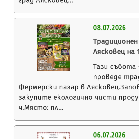
град Лясковец…
08.07.2026
Традиционен
Лясковец на 1
Тази събота -
проведе тра
Фермерски пазар в Лясковец.Запо
закупите екологично чисти проду
ч.Място: пл…
06.07.2026