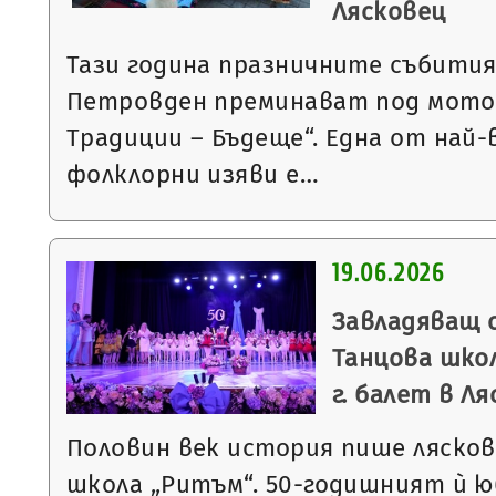
Лясковец
Тази година празничните събития
Петровден преминават под мото
Традиции – Бъдеще“. Една от на
фолклорни изяви е…
19.06.2026
Завладяващ 
Танцова школ
г. балет в Л
Половин век история пише ляско
школа „Ритъм“. 50-годишният ѝ 