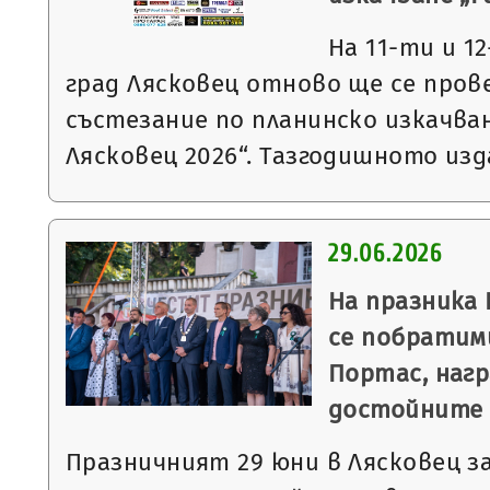
На 11-ти и 12
град Лясковец отново ще се про
състезание по планинско изкачван
Лясковец 2026“. Тазгодишното из
29.06.2026
На празника
се побратими
Портас, нагр
достойните 
Празничният 29 юни в Лясковец з