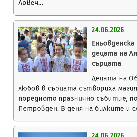
Ловеч…
24.06.2026
Еньовденска
децата на Ля
сърцата
Децата на О
любов в сърцата сътвориха магия
поредното празнично събитие, п
Петровден. В деня на билките и 
24.06.2026