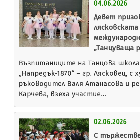
04.06.2026
Девет призо
лясковската
международн
„Танцуваща р
Възпитаниците на Танцова школа
„Напредък-1870“ – гр. Лясковец, с
ръководител Валя Атанасова и р
Карчева, взеха участие…
02.06.2026
С тържестве