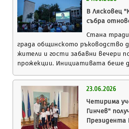
В Лясковец "
събра отнов
Стана тради
града общинското ръководство д
жители и гости забавни вечери п
прожекции. Инициативата беше 
23.06.2026
Четирима уч
Гинчев" полу
Президента 