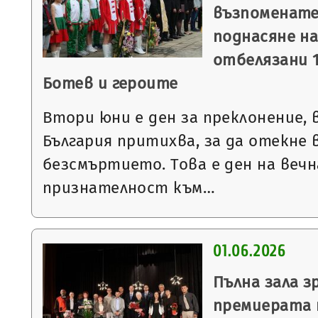
възпоменате
поднасяне на
отбелязани 1
Ботев и героите
Втори юни е ден за преклонение,
България притихва, за да отекне в
безсмъртието. Това е ден на вечн
признателност към…
01.06.2026
Пълна зала з
премиерата 