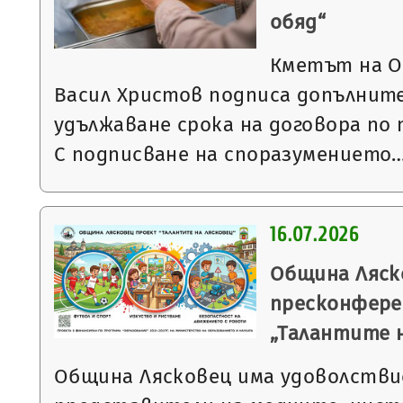
обяд“
Кметът на О
Васил Христов подписа допълните
удължаване срока на договора по 
С подписване на споразумението
16.07.2026
Община Ляск
пресконфере
„Талантите 
Община Лясковец има удоволстви