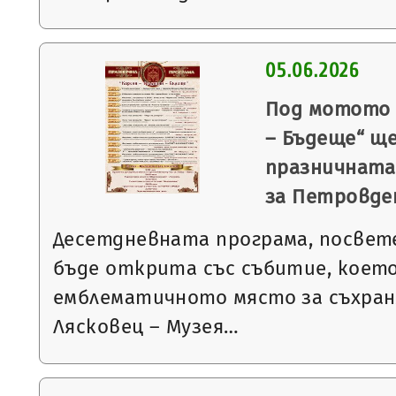
05.06.2026
Под мотото 
– Бъдеще“ щ
празничната
за Петровде
Десетдневната програма, посвет
бъде открита със събитие, което
емблематичното място за съхран
Лясковец – Музея…