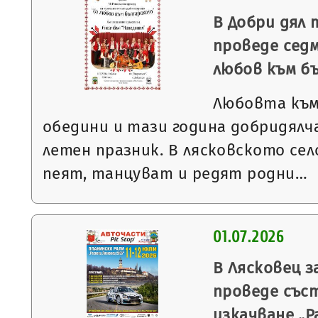
В Добри дял 
проведе сед
любов към б
Любовта към
обедини и тази година добридялча
летен празник. В лясковското село
пеят, танцуват и редят родни…
01.07.2026
В Лясковец з
проведе със
изкачване „Р