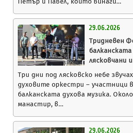
Петър и Павел, които винаги…
29.06.2026
Тридневен Ф
балканската 
лясковчани и
Три дни под лясковско небе звуча
духовите оркестри – участници 
балканската духова музика. Окол
манастир, в…
29.06.2026