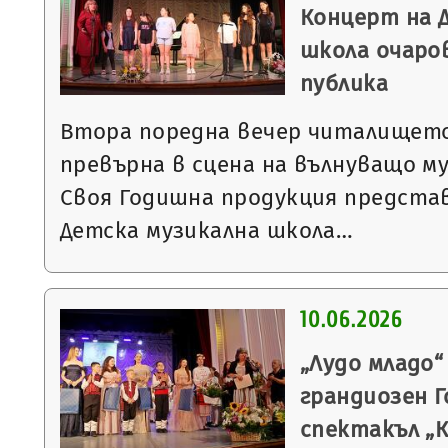
Концерт на 
школа очаро
публика
Втора поредна вечер читалището
превърна в сцена на вълнуващо м
Своя Годишна продукция предста
Детска музикална школа…
10.06.2026
„Лудо младо
грандиозен 
спектакъл „