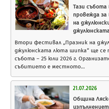
Тази събота 
провежда за
на джулюнск
джулюнскат
Втори фестивал „Празник на джу
джулюнската люта шипка“ ще се 
събота – 25 юли 2026 г. Организат
събитието е местното…
21.07.2026
Община Ляск
изпълнениет