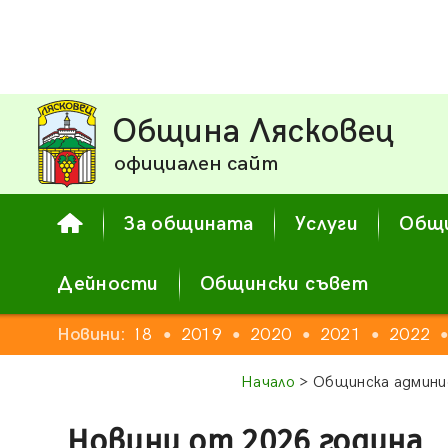
Община Лясковец
официален сайт
За общината
Услуги
Общи
Дейности
Общински съвет
16
2017
Новини:
2018
2019
2020
2021
2022
●
●
●
●
●
●
Начало
> Общинска админи
Новини от 2026 година