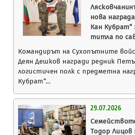
Лясковчанин
нова награда
Кан Кубрат“ 
титла по са
Командирът на Сухопътните войс
Деян Дешков награди редник Петъ
логистичен полк с предметна наг
Кубрат“…
29.07.2026
Семейството
Тодор Лицов