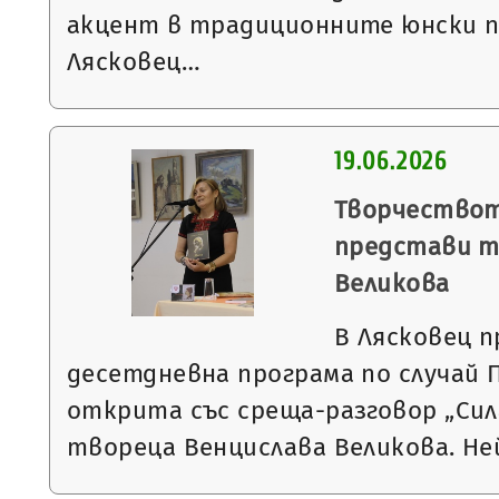
акцент в традиционните юнски п
Лясковец…
19.06.2026
Творчествот
представи т
Великова
В Лясковец 
десетдневна програма по случай
открита със среща-разговор „Сил
твореца Венцислава Великова. Н