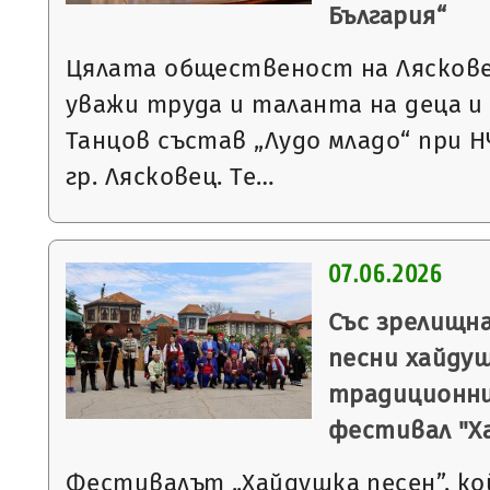
България“
Цялата общественост на Лясковец
уважи труда и таланта на деца 
Танцов състав „Лудо младо“ при Н
гр. Лясковец. Те…
07.06.2026
Със зрелищн
песни хайду
традиционни
фестивал "Х
Фестивалът „Хайдушка песен”, к