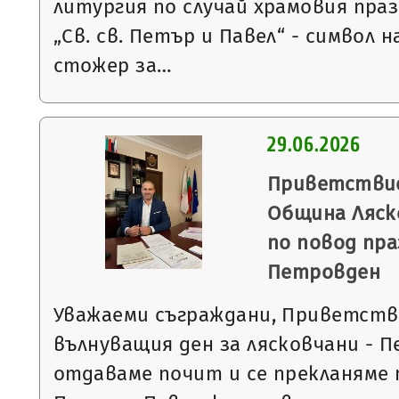
литургия по случай храмовия пра
„Св. св. Петър и Павел“ - символ н
стожер за…
29.06.2026
Приветствие
Община Ляск
по повод пра
Петровден
Уважаеми съграждани, Приветства
вълнуващия ден за лясковчани - 
отдаваме почит и се прекланяме