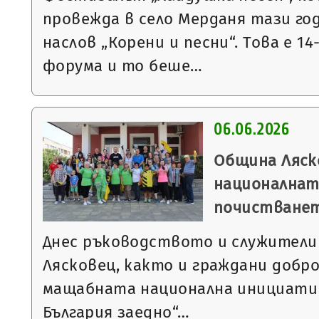
провежда в село Мерданя тази го
наслов „Корени и песни“. Това е 1
форума и то беше…
06.06.2026
Община Ляск
националнат
почистване
Днес ръководството и служители
Лясковец, както и граждани добро
мащабната национална инициати
България заедно“…