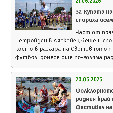
21.06.2026
За Купата на
спориха осе
Част от пра
Петровден в Лясковец беше и сп
което в разгара на Световното 
футбол, донесе още по-голяма ра
20.06.2026
Фолклорното
родния край
Фестивал на