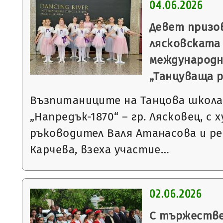
04.06.2026
Девет призо
лясковската
международн
„Танцуваща р
Възпитаниците на Танцова школа
„Напредък-1870“ – гр. Лясковец, с
ръководител Валя Атанасова и р
Карчева, взеха участие…
02.06.2026
С тържестве