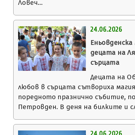
Ловеч…
24.06.2026
Еньовденска
децата на Ля
сърцата
Децата на О
любов в сърцата сътвориха магия
поредното празнично събитие, п
Петровден. В деня на билките и 
24.06.2026