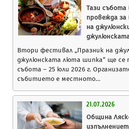
Тази събота 
провежда за
на джулюнск
джулюнскат
Втори фестивал „Празник на джу
джулюнската люта шипка“ ще се 
събота – 25 юли 2026 г. Организат
събитието е местното…
21.07.2026
Община Ляск
изпълнениет