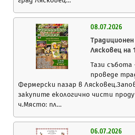
град Лясковец…
08.07.2026
Традиционен
Лясковец на 1
Тази събота -
проведе тра
Фермерски пазар в Лясковец.Запо
закупите екологично чисти проду
ч.Място: пл…
06.07.2026