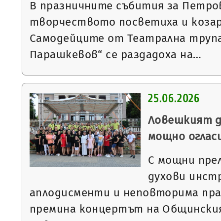
В празничните събития за Петров
творчеството посветиха и козар
Самодейците от Театрална труп
Парашкевов“ се раздадоха на…
25.06.2026
Ловешкият д
мощно оглас
С мощни пре
духови инст
аплодисменти и неповторима пра
премина концертът на Общинския