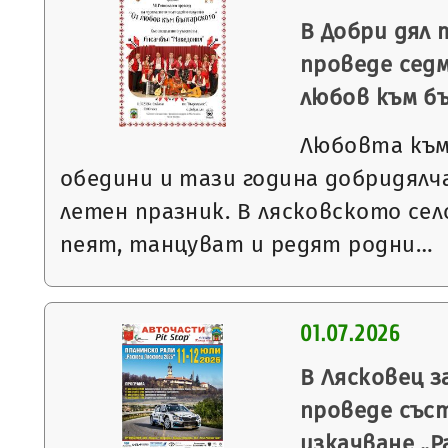
В Добри дял 
проведе сед
любов към б
Любовта към
обедини и тази година добридялча
летен празник. В лясковското село
пеят, танцуват и редят родни…
01.07.2026
В Лясковец з
проведе със
изкачване „Р