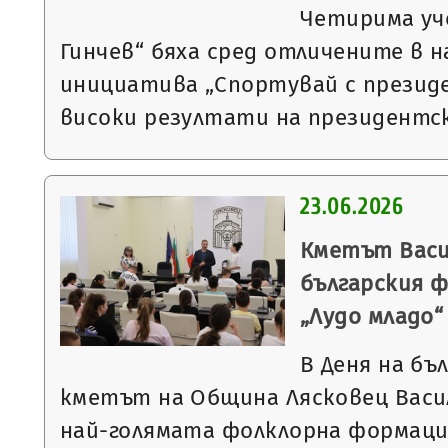
Четирима уч
Гинчев“ бяха сред отличените в 
инициатива „Спортувай с презид
високи резултати на президентс
23.06.2026
Кметът Васи
българския 
„Лудо младо“
В Деня на бъ
кметът на Община Лясковец Васи
най-голямата фолклорна формация