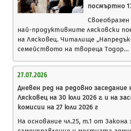
посмъртно 17
Своеобразен
най-продуктивните лясковски по
на Лясковец. Читалище „Напредък-
семейството на твореца Тодор…
27.07.2026
Дневен ред на редовно заседание
Лясковец на 30 юли 2026 г. и на з
комисии на 27 юли 2026 г
На основание чл.25, т.1 от Закон
самоуправление и местната админ