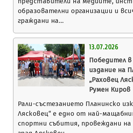
представители на медиите, инст
образователни организации и вс
граждани на…
13.07.2026
Победител в
издание на П
„Раховец Ляс
Румен Киров
Рали-състезанието Планинско изк
Лясковец“ е едно от най-мащабн
спортни събития, провеждани на