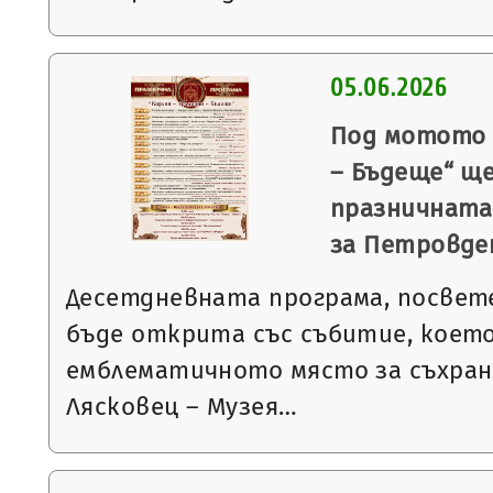
05.06.2026
Под мотото 
– Бъдеще“ щ
празничната
за Петровде
Десетдневната програма, посвет
бъде открита със събитие, което
емблематичното място за съхран
Лясковец – Музея…