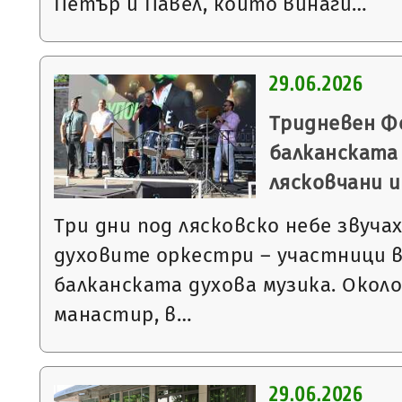
Петър и Павел, които винаги…
29.06.2026
Тридневен Ф
балканската 
лясковчани и
Три дни под лясковско небе звуча
духовите оркестри – участници 
балканската духова музика. Окол
манастир, в…
29.06.2026