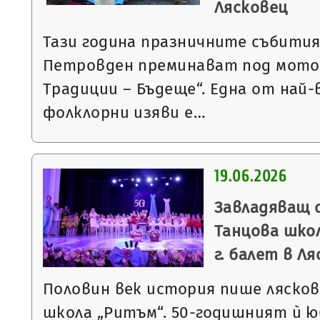
Лясковец
Тази година празничните събития
Петровден преминават под мото
Традиции – Бъдеще“. Една от на
фолклорни изяви е…
19.06.2026
Завладяващ 
Танцова школ
г. балет в Л
Половин век история пише ляско
школа „Ритъм“. 50-годишният ѝ 