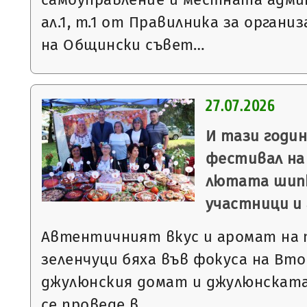
ал.1, т.1 от Правилника за орган
на Общински съвет…
27.07.2026
И тази годи
фестивал на
лютата шипк
участници и
Автентичният вкус и аромат на
зеленчуци бяха във фокуса на Вт
джулюнския домат и джулюнската
се проведе в…