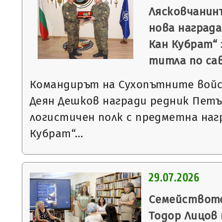
Лясковчанин
нова награда
Кан Кубрат“ 
титла по са
Командирът на Сухопътните войс
Деян Дешков награди редник Петъ
логистичен полк с предметна наг
Кубрат“…
29.07.2026
Семейството
Тодор Лицов