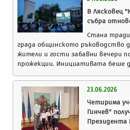
В Лясковец "
събра отнов
Стана тради
града общинското ръководство д
жители и гости забавни вечери п
прожекции. Инициативата беше 
23.06.2026
Четирима уч
Гинчев" полу
Президента 