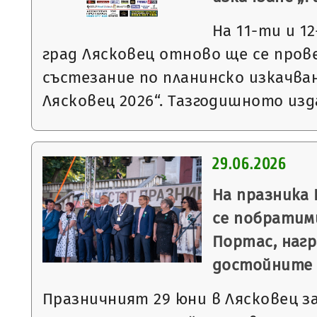
На 11-ти и 12
град Лясковец отново ще се про
състезание по планинско изкачван
Лясковец 2026“. Тазгодишното из
29.06.2026
На празника
се побратими
Портас, нагр
достойните 
Празничният 29 юни в Лясковец з