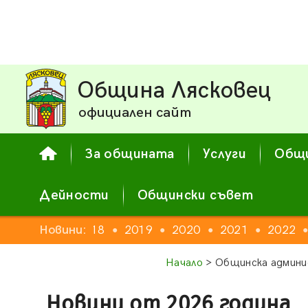
Община Лясковец
официален сайт
За общината
Услуги
Общи
Дейности
Общински съвет
16
2017
Новини:
2018
2019
2020
2021
2022
●
●
●
●
●
●
Начало
> Общинска админи
Новини от 2026 година