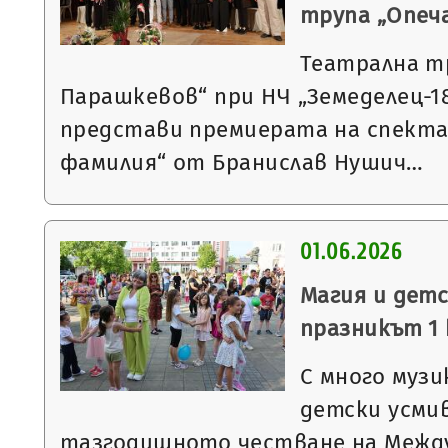
трупа „Опеч
Театрална т
Парашкевов“ при НЧ „Земеделец-18
представи премиерата на спекта
фамилия“ от Бранислав Нушич…
01.06.2026
Магия и дет
празникът 1 
С много музи
детски усми
тазгодишното честване на Между