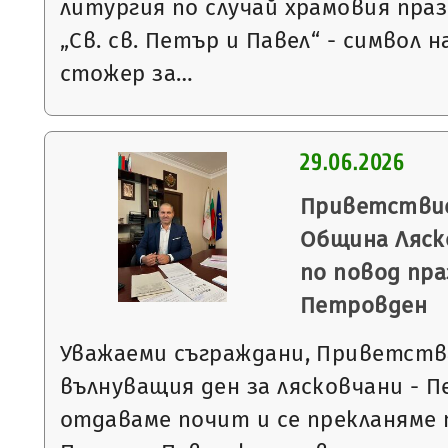
литургия по случай храмовия пра
„Св. св. Петър и Павел“ - символ н
стожер за…
29.06.2026
Приветствие
Община Ляск
по повод пра
Петровден
Уважаеми съграждани, Приветства
вълнуващия ден за лясковчани - 
отдаваме почит и се прекланяме