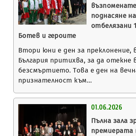
възпоменате
поднасяне на
отбелязани 1
Ботев и героите
Втори юни е ден за преклонение,
България притихва, за да отекне в
безсмъртието. Това е ден на вечн
признателност към…
01.06.2026
Пълна зала з
премиерата 