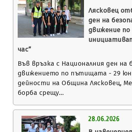
Лясковец от
ден на безо
движение по
инициативат
час“
Във връзка с Националния ден на
движението по пътищата - 29 ю
дейности на Община Лясковец, М
борба срещу…
28.06.2026
В навечерие