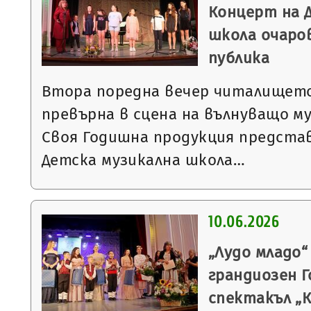
Концерт на 
школа очаро
публика
Втора поредна вечер читалището
превърна в сцена на вълнуващо м
Своя Годишна продукция предста
Детска музикална школа…
10.06.2026
„Лудо младо
грандиозен 
спектакъл „