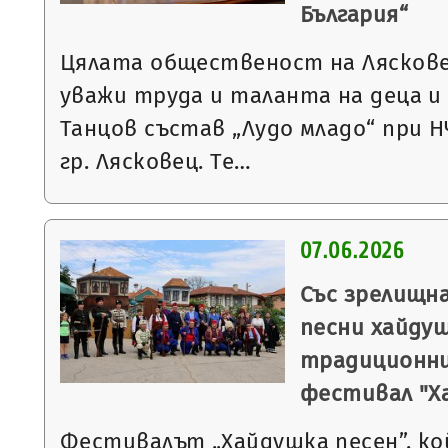
България“
Цялата общественост на Лясковец
уважи труда и таланта на деца 
Танцов състав „Лудо младо“ при Н
гр. Лясковец. Те…
07.06.2026
Със зрелищн
песни хайду
традиционни
фестивал "Х
Фестивалът „Хайдушка песен”, к