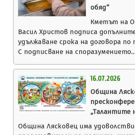
обяд“
Кметът на О
Васил Христов подписа допълните
удължаване срока на договора по 
С подписване на споразумението
16.07.2026
Община Ляск
пресконфере
„Талантите 
Община Лясковец има удоволстви