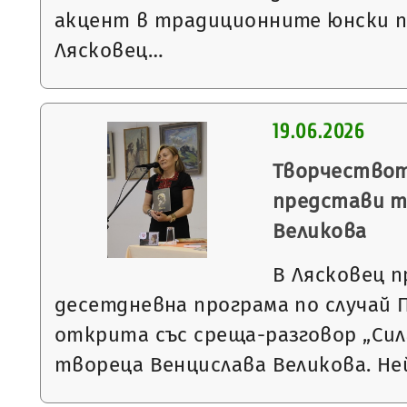
акцент в традиционните юнски п
Лясковец…
19.06.2026
Творчествот
представи т
Великова
В Лясковец 
десетдневна програма по случай
открита със среща-разговор „Сил
твореца Венцислава Великова. Н