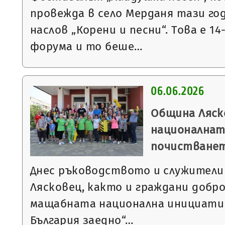
провежда в село Мерданя тази го
наслов „Корени и песни“. Това е 1
форума и то беше…
06.06.2026
Община Ляск
националнат
почистване
Днес ръководството и служители
Лясковец, както и граждани добро
мащабната национална инициати
България заедно“…