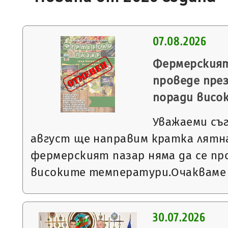
07.08.2026
Фермерският
проведе през
поради висо
Уважаеми съ
август ще направим кратка лятна
фермерският пазар няма да се пр
високите температури.Очакваме
30.07.2026