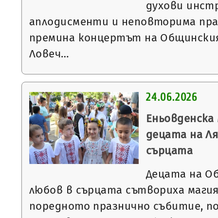
духови инст
аплодисменти и неповторима пра
премина концертът на Общинския
Ловеч…
24.06.2026
Еньовденска
децата на Ля
сърцата
Децата на О
любов в сърцата сътвориха магия
поредното празнично събитие, п