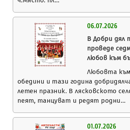
ч.Място: пл…
06.07.2026
В Добри дял 
проведе сед
любов към б
Любовта към
обедини и тази година добридялча
летен празник. В лясковското село
пеят, танцуват и редят родни…
01.07.2026