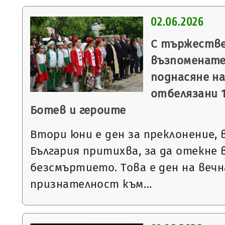
02.06.2026
С тържестве
възпоменате
поднасяне на
отбелязани 1
Ботев и героите
Втори юни е ден за преклонение,
България притихва, за да отекне в
безсмъртието. Това е ден на вечн
признателност към…