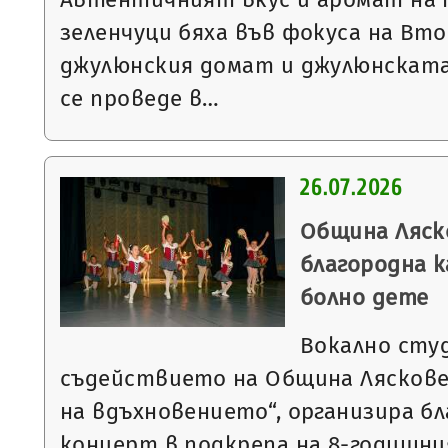
зеленчуци бяха във фокуса на Вт
джулюнския домат и джулюнската
се проведе в…
26.07.2026
Община Ляск
благородна к
болно дете
Вокално студ
съдействието на Община Ляскове
на вдъхновението“, организира б
концерт в подкрепа на 8-годишн