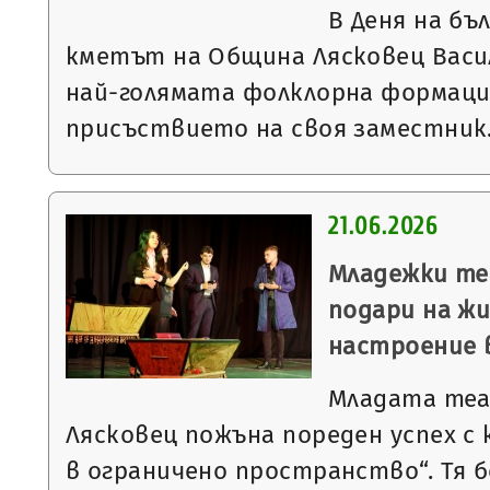
В Деня на бъ
кметът на Община Лясковец Васи
най-голямата фолклорна формация
присъствието на своя заместни
21.06.2026
Младежки те
подари на ж
настроение 
Младата теа
Лясковец пожъна пореден успех с
в ограничено пространство“. Тя 