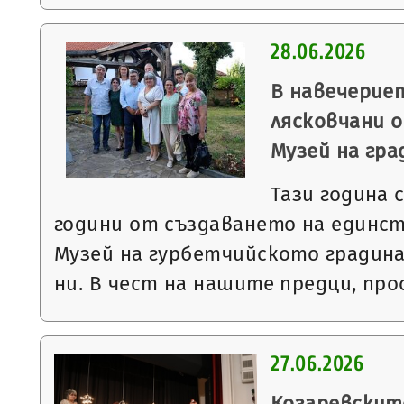
28.06.2026
В навечерие
лясковчани о
Музей на гр
Тази година 
години от създаването на единст
Музей на гурбетчийското градин
ни. В чест на нашите предци, пр
27.06.2026
Козаревскит