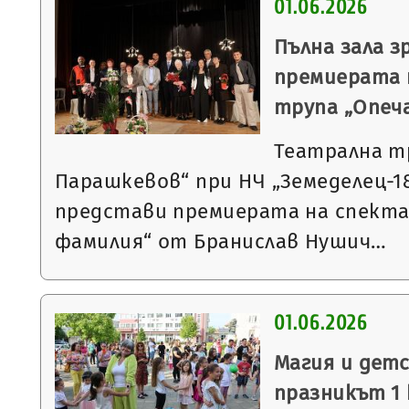
01.06.2026
Пълна зала з
премиерата 
трупа „Опеч
Театрална т
Парашкевов“ при НЧ „Земеделец-18
представи премиерата на спекта
фамилия“ от Бранислав Нушич…
01.06.2026
Магия и дет
празникът 1 