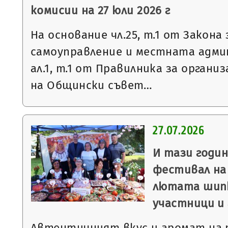
комисии на 27 юли 2026 г
На основание чл.25, т.1 от Закон
самоуправление и местната админ
ал.1, т.1 от Правилника за орган
на Общински съвет…
27.07.2026
И тази годи
фестивал на
лютата шипк
участници и
Автентичният вкус и аромат на