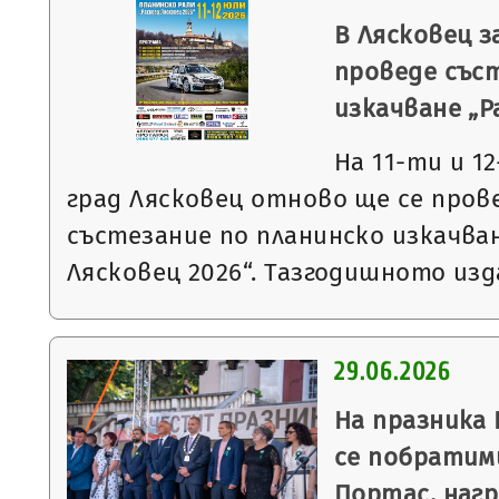
В Лясковец з
проведе със
изкачване „Р
На 11-ти и 12
град Лясковец отново ще се про
състезание по планинско изкачван
Лясковец 2026“. Тазгодишното из
29.06.2026
На празника
се побратими
Портас, нагр