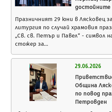
достойните 
Празничният 29 юни в Лясковец з
литургия по случай храмовия пра
„Св. св. Петър и Павел“ - символ н
стожер за…
29.06.2026
Приветствие
Община Ляск
по повод пра
Петровден