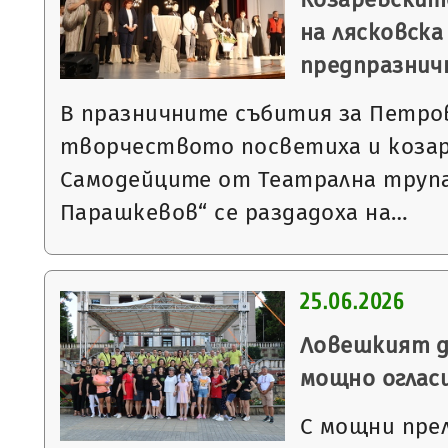
на лясковска
предпразнич
В празничните събития за Петров
творчеството посветиха и козар
Самодейците от Театрална труп
Парашкевов“ се раздадоха на…
25.06.2026
Ловешкият д
мощно оглас
С мощни пре