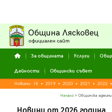
Община Лясковец
официален сайт
За общината
Услуги
Общи
Дейности
Общински съвет
16
2017
Новини:
2018
2019
2020
2021
2022
●
●
●
●
●
●
Начало
> Общинска админи
Новини от 2026 година