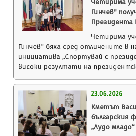
Четирима уч
Гинчев" полу
Президента 
Четирима уч
Гинчев“ бяха сред отличените в 
инициатива „Спортувай с презид
високи резултати на президентс
23.06.2026
Кметът Васи
българския 
„Лудо младо“