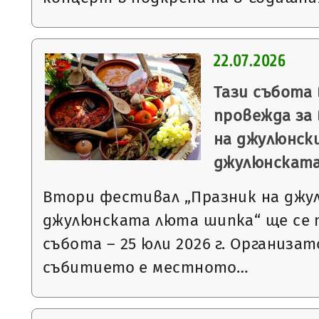
22.07.2026
Тази събота 
провежда за
на джулюнск
джулюнскат
Втори фестивал „Празник на джу
джулюнската люта шипка“ ще се 
събота – 25 юли 2026 г. Организат
събитието е местното…