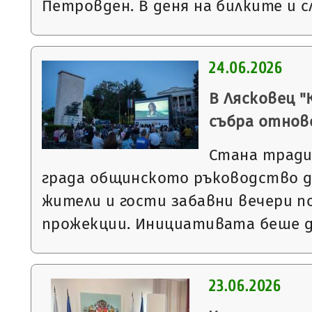
Петровден. В деня на билките и 
24.06.2026
В Лясковец "
събра отнов
Стана тради
града общинското ръководство д
жители и гости забавни вечери п
прожекции. Инициативата беше 
23.06.2026