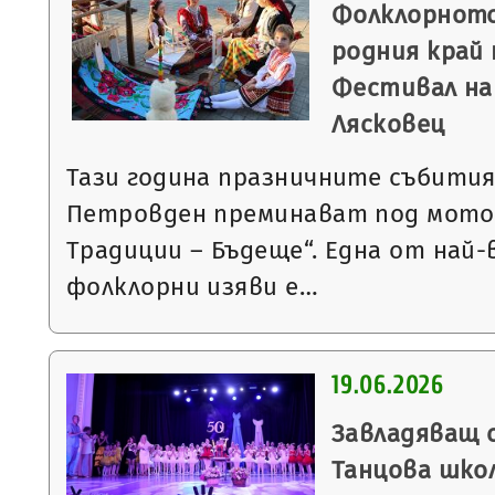
Фолклорното
родния край
Фестивал на
Лясковец
Тази година празничните събития
Петровден преминават под мото
Традиции – Бъдеще“. Една от на
фолклорни изяви е…
19.06.2026
Завладяващ 
Танцова школ