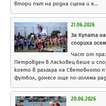
втори път на родна сцена и е…
21.06.2026
За Купата на
спориха осе
Част от пра
Петровден в Лясковец беше и сп
което в разгара на Световното 
футбол, донесе още по-голяма ра
20.06.2026