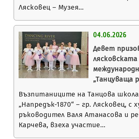
Лясковец – Музея…
04.06.2026
Девет призо
лясковската
международн
„Танцуваща р
Възпитаниците на Танцова школа
„Напредък-1870“ – гр. Лясковец, с
ръководител Валя Атанасова и р
Карчева, взеха участие…