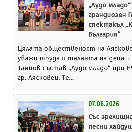
„Лудо младо
грандиозен 
спектакъл „
България“
Цялата общественост на Лясковец
уважи труда и таланта на деца 
Танцов състав „Лудо младо“ при Н
гр. Лясковец. Те…
07.06.2026
Със зрелищн
песни хайду