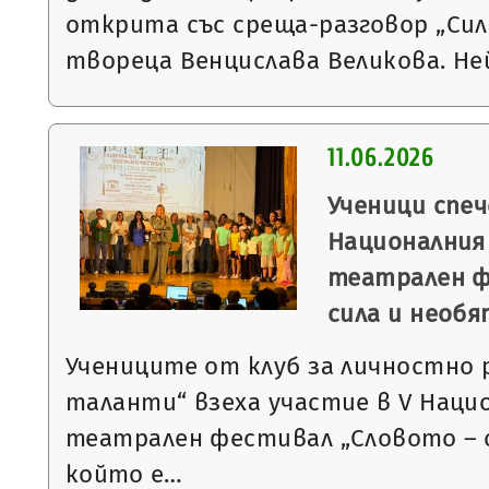
открита със среща-разговор „Сил
твореца Венцислава Великова. Н
11.06.2026
Ученици спеч
Националния
театрален ф
сила и необ
Учениците от клуб за личностно
таланти“ взеха участие в V Наци
театрален фестивал „Словото – 
който е…