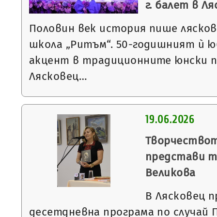
г. балет в Л
Половин век история пише ляско
школа „Ритъм“. 50-годишният ѝ 
акцент в традиционните юнски п
Лясковец…
19.06.2026
Творчествот
представи т
Великова
В Лясковец 
десетдневна програма по случай