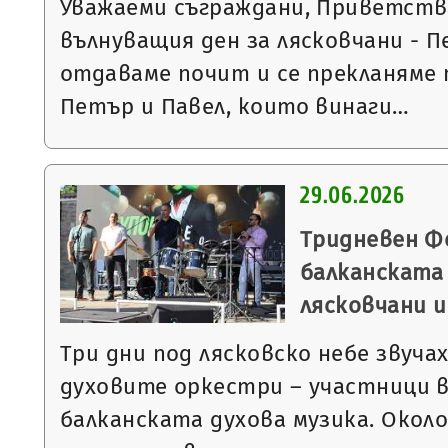
Уважаеми съграждани, Приветства
вълнуващия ден за лясковчани - 
отдаваме почит и се прекланяме
Петър и Павел, които винаги…
29.06.2026
Тридневен Ф
балканската 
лясковчани и
Три дни под лясковско небе звуча
духовите оркестри – участници 
балканската духова музика. Окол