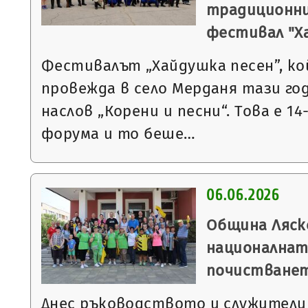
традиционни
фестивал "Х
Фестивалът „Хайдушка песен”, к
провежда в село Мерданя тази го
наслов „Корени и песни“. Това е 1
форума и то беше…
06.06.2026
Община Ляск
националнат
почистване
Днес ръководството и служители