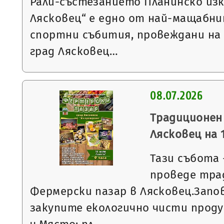
Рали-състезанието Планинско изк
Лясковец“ е едно от най-мащабн
спортни събития, провеждани на
град Лясковец…
08.07.2026
Традиционен
Лясковец на 1
Тази събота -
проведе тра
Фермерски пазар в Лясковец.Запо
закупите екологично чисти проду