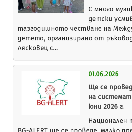
С много музи
детски усми
тазгодишното честване на Между
детето, организирано от ръков
Лясковец с…
01.06.2026
Ще се прове
на системата
юни 2026 г.
Национален 
BG-ALERT ще се проведе, малко пр