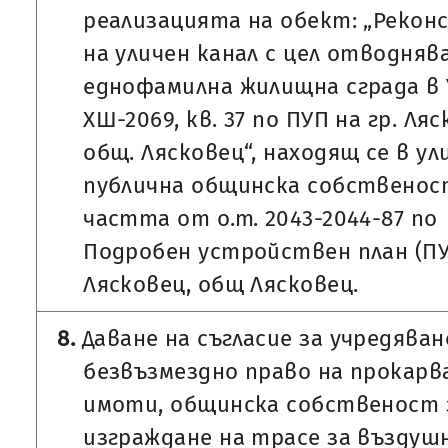
реализацията на обект: „Рекон
на уличен канал с цел отводняв
еднофамилна жилищна сграда в
ХШ-2069, кв. 37 по ПУП на гр. Ляс
общ. Лясковец“, находящ се в ул
публична общинска собственос
частта от о.т. 2043-2044-87 по
Подробен устройствен план (ПУП
Лясковец, общ Лясковец.
8.
Даване на съгласие за учредяван
безвъзмездно право на прокарв
имоти, общинска собственост 
изграждане на трасе за въздуш