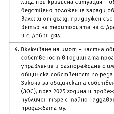
лица при кризисна ситуация – о
бедствено положение заради о
валежи от дъжд, придружен със
вятър на територията на с. Др
и с. Добри дял.
4.
Включване на имот – частна о
собственост в Годишната прог
управление и разпореждане с и
общинска собственост по реда
Закона за общинската собстве
(ЗОС), през 2025 година и прове
публичен търг с тайно наддава
продажбата му.