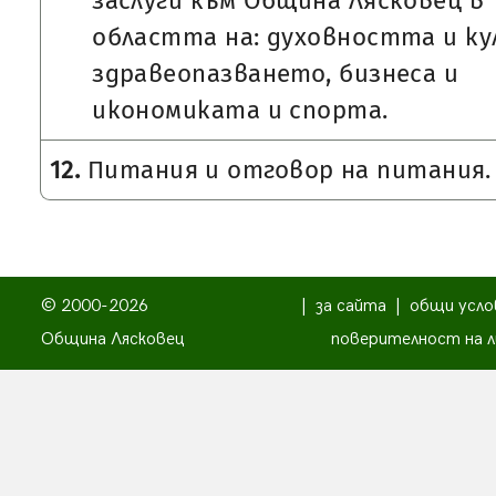
заслуги към Община Лясковец в
областта на: духовността и к
здравеопазването, бизнеса и
икономиката и спорта.
12.
Питания и отговор на питания.
© 2000-2026
|
за сайта
|
общи усло
Община Лясковец
поверителност на л