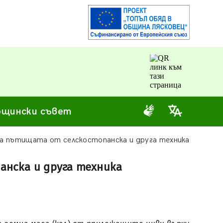
щински съвет
а пътищата от селскостопанска и друга техника
нска и друга техника