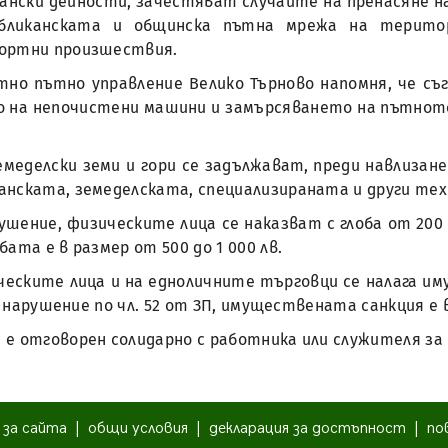
ански дейности, зачестяват случаите на пренасяне на
ликанската и общинска пътна мрежа на територ
портни произшествия.
астно пътно управление Велико Търново напомня, че съг
ето на непочистени машини и замърсяването на пътн
меделски земи и гори се задължават, преди навлизан
анската, земеделската, специализираната и други тех
ние, физическите лица се наказват с глоба от 200 до 50
ата е в размер от 500 до 1 000 лв.
ридическите лица и на едноличните търговци се налага 
о нарушение по чл. 52 от ЗП, имуществената санкция е в 
ят е отговорен солидарно с работника или служителя 
|
за сайта
|
общи условия
|
декларация за достъпност
|
по