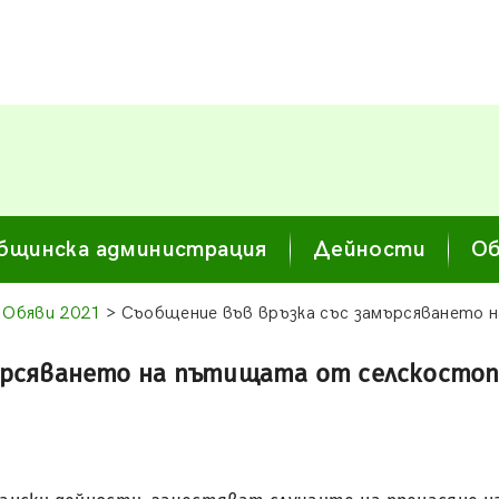
бщинска администрация
Дейности
Об
>
Обяви 2021
> Съобщение във връзка със замърсяването н
ърсяването на пътищата от селскостопа