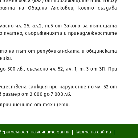
 земна маса (кал) от прилежащите ниви върху
ията на Община Лясковец, което създава
ласно чл. 25, ал.2, т.5 от Закона за пътищата
ото платно, съоръженията и принадлежностите
ето на път от републиканската и общинската
ники.
0 лв., съгласно чл. 52, ал. 1, т. 3 от ЗП. При
имуществена санкция при нарушение по чл. 52 от
размер от 2 000 до 7 000 лв.
за причинените от тях щети.
верителност на личните данни
|
карта на сайта
|