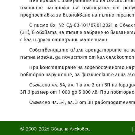
Във връзка с извършването на селскостоп
пътните настилки на пътищата от репуб
предпоставка за възникване на пътно-транс
С писмо вх. № СД-03-101/07.01.2021 г. Обл
(ЗП), в обхвата на пътя е забранено влизан
с кал и други отпадъчни материали.
Собствениците и/или арендаторите на зе
пътна мрежа, да почистят от кал селскостоп
При констатиране на горепосоченото наруше
повторно нарушение, за физическите лица глоб
Съгласно чл. 54, ал. 1 и ал. 2 от ЗП на ю
ЗП в размер от 1 000 до 5 000 лв. При повторн
Съгласно чл. 54, ал. 3 от ЗП работодател
© 2000-2026 Община Лясковец