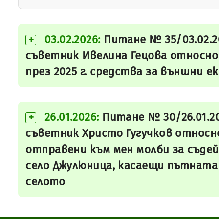
03.02.2026:
Питане № 35/03.02.2
+
съветник Ивелина Гецова относно
през 2025 г. средства за външни е
26.01.2026:
Питане № 30/26.01.2
+
съветник Христо Гугучков относн
отправени към мен молби за съде
село Джулюница, касаещи пътнат
селото