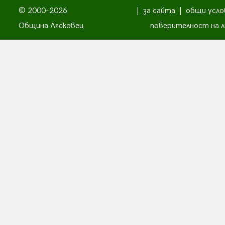
© 2000-2026
|
за сайта
|
общи усло
Община Лясковец
поверителност на л