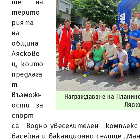
те на
терито
рията
на
община
Ляскове
ц, които
предлага
т
възможн
Награждаване на Планинс
Ляск
ости за
спорт
са водно-увеселителен комплек
басейна и ваканционно селище „Ман