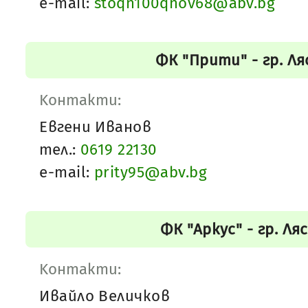
e-mail:
stoqn100qnov68@abv.bg
ФК "Прити" - гр. Л
Kонтакти:
Евгени Иванов
тел.:
0619 22130
e-mail:
prity95@abv.bg
ФК "Аркус" - гр. Ля
Kонтакти:
Ивайло Величков