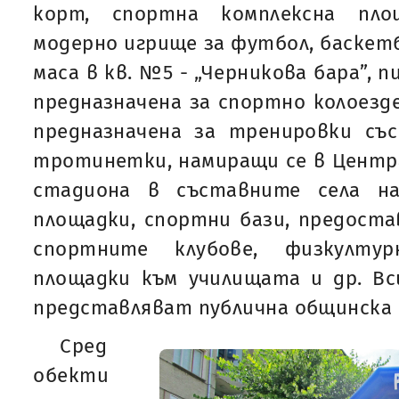
корт, спортна комплексна пло
модерно игрище за футбол, баскетб
маса в кв. №5 - „Черникова бара”, 
предназначена за спортно колоезде
предназначена за тренировки със
тротинетки, намиращи се в Центра
стадиона в съставните села н
площадки, спортни бази, предоста
спортните клубове, физкултур
площадки към училищата и др. Вс
представляват публична общинска
Сред
обекти