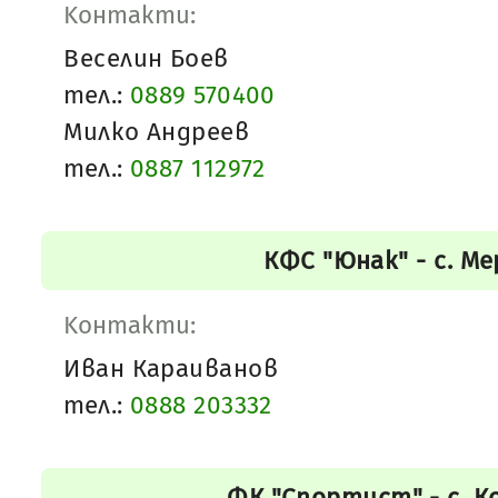
Kонтакти:
Веселин Боев
тел.:
0889 570400
Милко Андреев
тел.:
0887 112972
КФС "Юнак" - с. М
Kонтакти:
Иван Караиванов
тел.:
0888 203332
ФК "Спортист" - с. К