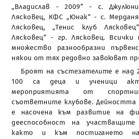
„Владислав - 2009” - с. Джулюни
Лясковец, КФС „Юнак“ - с. Мерданя
Лясковец, „Тенис клуб Ляскове
Лясковец“ - гр. Лясковец. Всичк
множество разнообразни първен
някои от тях редовно завоюват пр
Броят на състезателите е над 2
100 са деца и ученици акт
мероприятията от спортн
съответните клубове. Дейността 
е насочена към развитие на фи
дееспособност на участващите
както и към постигането на