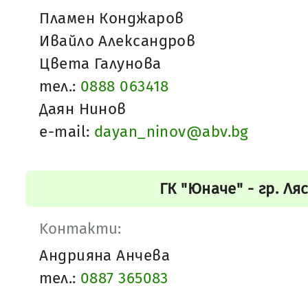
Пламен Конджаров
Ивайло Александров
Цвета Галунова
тел.:
0888 063418
Даян Нинов
e-mail:
dayan_ninov@abv.bg
ГК "Юначе" - гр. Ля
Kонтакти:
Андрияна Анчева
тел.:
0887 365083