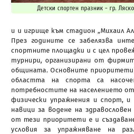
Детски спортен празник - гр. Ляск
и и игрище към стадион „Михаил Але
През годините се забелязва инте
спортните площадки и с цел прове
турнири, организирани от фирми
общината. Основните приоритети 
областта на спорта са насоче
потребностите на населението от
физически упражнения и спорт, и
навици за водене на здравословен
от тези приоритети е и създаван
условия за упражняване на раз