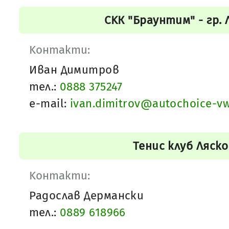
СKК "Браунтим" - гр.
Kонтакти:
Иван Димитров
тел.:
0888 375247
e-mail:
ivan.dimitrov@autochoice-v
Тенис клуб Ляск
Kонтакти:
Радослав Дермански
тел.:
0889 618966