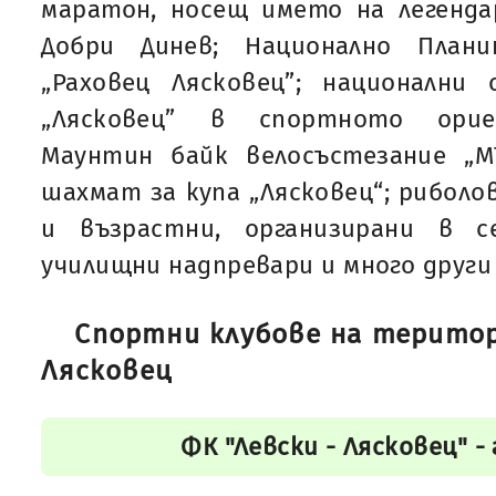
маратон, носещ името на легенда
Добри Динев; Национално Плани
„Раховец Лясковец”; национални 
„Лясковец” в спортното ориен
Маунтин байк велосъстезание „М
шахмат за купа „Лясковец“; риболо
и възрастни, организирани в 
училищни надпревари и много други
Спортни клубове на терито
Лясковец
ФК "Левски - Лясковец" - 