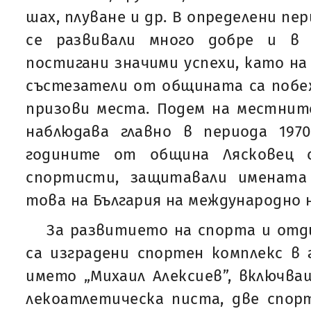
шах, плуване и др. В определени пе
се развивали много добре и в
постигани значими успехи, като на
състезатели от общината са побеж
призови места. Подем на местнит
наблюдава главно в периода 1970
годините от община Лясковец с
спортисти, защитавали имената
това на България на международно 
За развитието на спорта и отд
са изградени спортен комплекс в 
името „Михаил Алексиев”, включв
лекоатлетическа писта, две спор