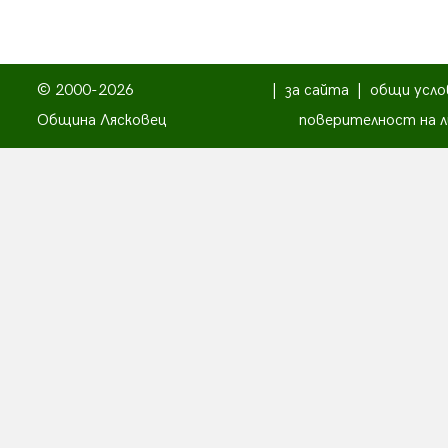
© 2000-2026
|
за сайта
|
общи усло
Община Лясковец
поверителност на л