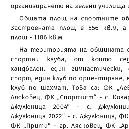
организирането на зелени училища и
Общата площ на спортните обе
Застроената площ е 556 кв.м, а
площ - 1186 кв.м.
На територията на общината 
спортни клуба, от които се
хандбален, един гимнастически,
спорт, един клуб по ориентиране, 
клуб по шахмат. Това са: ФК „Лев
Лясковец, ФК „Спортист“ - с. Коза
Джулюница 2004” - с. Джулюни
Джулюница 2022” - с. Джулюница, ФК 
ФК „Прити“ - гр. Лясковец, ФК „Арк