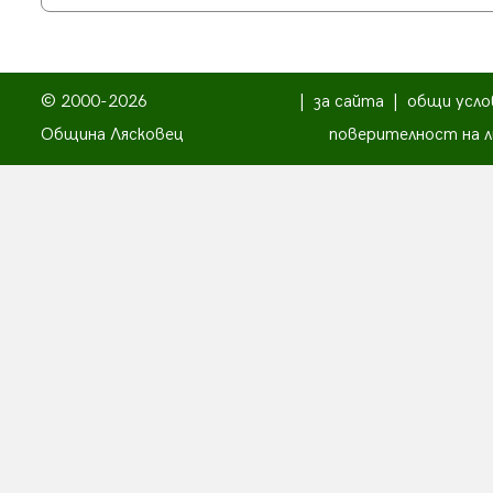
© 2000-2026
|
за сайта
|
общи усло
Община Лясковец
поверителност на л