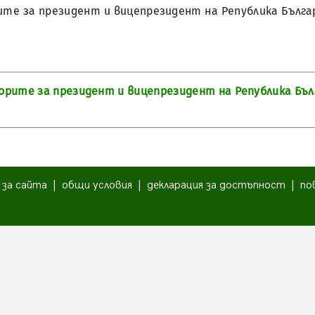
ите за президент и вицепрезидент на Република Бълга
борите за президент и вицепрезидент на Република Бъл
|
за сайта
|
общи условия
|
декларация за достъпност
|
по