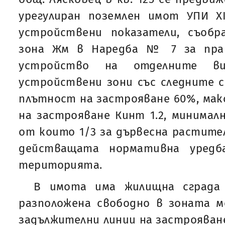
урегулиран поземлен имот УПИ XI
устройствени показатели, съобр
зона Жм в Наредба № 7 за пра
устройство на отделните в
устройствени зони със следните 
плътност на застрояване 60%, ма
на застрояване Кинт 1.2, минимал
от които 1/3 за дървесна растител
действащата нормативна уредб
територията.
В имота има жилищна сграда 
разположена свободно в зоната м
задължителни линии на застрояване