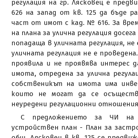
регулация на гр. Лясковец е предви
626 на запад от кв. 125 да бъде р
част от имот с кад. № 616. За вр
на плана за улична регулация досег
попадаща в уличната регулация, не 
уличната регулация не е проведена
проявила и не проявява интерес 
имота, отредена за улична регула
собственикът на имота има инве
които не могат да се осъщест
неуредени регулационни отношения
С предложението за ЧИ на
устройствен план - План за застро
общ. Лясковец в кв. 125 се предви