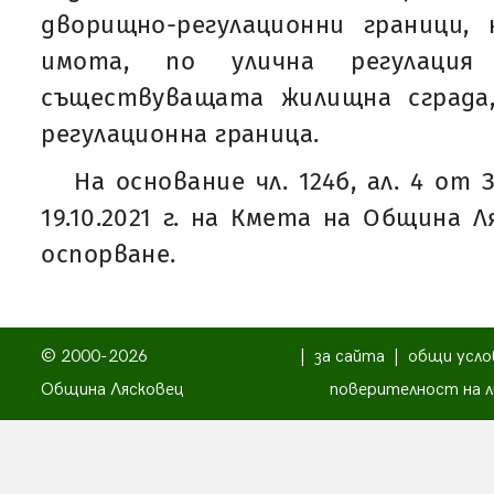
дворищно-регулационни граници
имота, по улична регулация
съществуващата жилищна сграда,
регулационна граница.
На основание чл. 124б, ал. 4 от
19.10.2021 г. на Кмета на Община 
оспорване.
© 2000-2026
|
за сайта
|
общи усло
Община Лясковец
поверителност на л