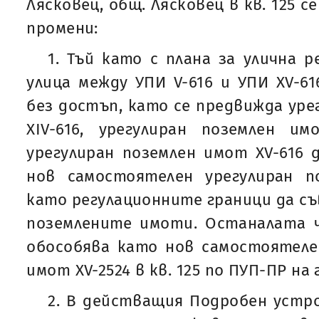
Лясковец, общ. Лясковец в кв. 125 
промени:
1. Тъй като с плана за улична 
улица между УПИ V-616 и УПИ XV-61
без достъп, като се предвижда уре
XIV-616, урегулиран поземлен 
урегулиран поземлен имот XV-616 
нов самостоятелен урегулиран по
като регулационните граници да съ
поземлените имоти. Останалата ч
обособява като нов самостоятеле
имот XV-2524 в кв. 125 по ПУП-ПР на 
2. В действащия Подробен устро