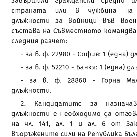
завършили граждански средни 
страната или в чужбина на 
длъжности за войници във вое
състава на Съвместното командван
следния разчет:
- за в. ф. 22980 - София: 1 (една) 
- за в. ф. 52210 - Банкя: 1 (една) 
- за в. ф. 28860 - Горна Мал
длъжности.
2. Кандидатите за назнача
длъжности е необходимо да отгов
на чл. 141, ал. 1 и ал. 6 от З
въоръжените сили на Република Бълг