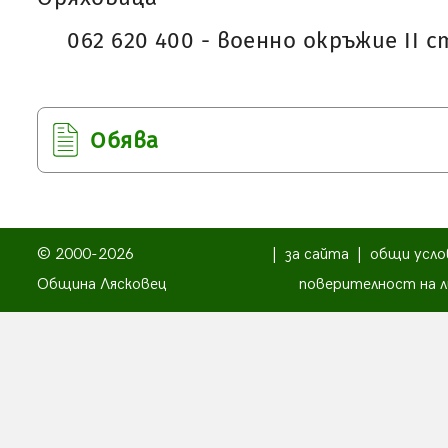
062 620 400 - военно окръжие II 
Обява
© 2000-2026
|
за сайта
|
общи усло
Община Лясковец
поверителност на л