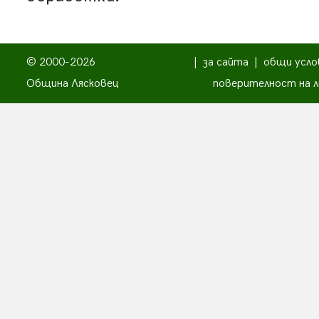
© 2000-2026
|
за сайта
|
общи усло
Община Лясковец
поверителност на л