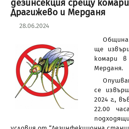
дезинсекция срещу комари
Драгижево и Мерданя
28.06.2024
Община 
ще извър
комари в
Мерданя.
Опушва
се извър
2024 г., в
22.00 час
подходя
условия от “Дезинфекционна станци