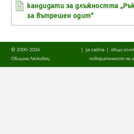
кандидати за длъжността „Рък
за вътрешен одит“
© 2000-2026
|
за сайта
|
общи усло
Община Лясковец
поверителност на л