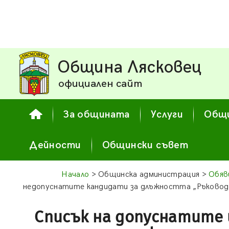
Община Лясковец
официален сайт
За общината
Услуги
Общи
Дейности
Общински съвет
Начало
> Общинска администрация >
Обяв
недопуснатите кандидати за длъжността „Ръковод
Списък на допуснатите 