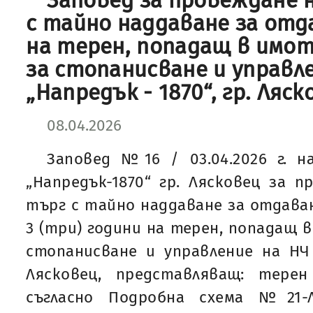
Заповед за провеждане 
с тайно наддаване за отд
на терен, попадащ в имот
за стопанисване и управл
„Напредък - 1870“, гр. Ляск
08.04.2026
Заповед №16 / 03.04.2026 г. н
„Напредък-1870“ гр. Лясковец за п
търг с тайно наддаване за отдаван
3 (три) години на терен, попадащ 
стопанисване и управление на НЧ „
Лясковец, представляващ: тере
съгласно Подробна схема №21-