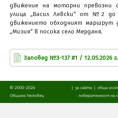
движение на моторни превозни 
улица „Васил Левски“ от №2 до
движението обходният маршрут да
„Мизия“ в посока село Мерданя.
Заповед №З-137 #1 / 12.05.2026 г.
© 2000-2026
|
за сайта
|
общи усло
Община Лясковец
поверителност на л