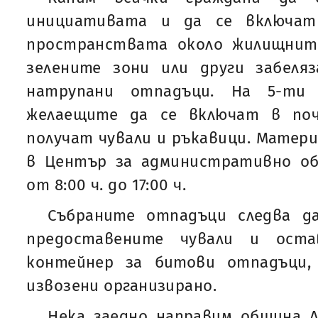
инициативата и да се включат
пространствата около жилищните
зелените зони или други забел
натрупани отпадъци. На 5-ти 
желаещите да се включат в по
получат чували и ръкавици. Матери
в Център за административно обс
от 8:00 ч. до 17:00 ч.
Събраните отпадъци следва д
предоставените чували и оста
контейнер за битови отпадъци
извозени организирано.
Нека заедно направим община Л