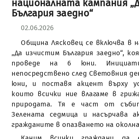
националната кампания „
България заедно“
02.06.2026
Община Лясковец се включва в 
„Да изчистим България заедно“, ко
проведе на 6 юни. Инициат
непосредствено след Световния ден
юни, и поставя акцент върху у
които всички ние влагаме в гриж
природата. Тя е част от съби
Зелената седмица и насърчава 
гражданите в опазването на околна
Каним всички граждани да 