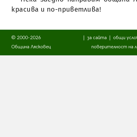
красива и по-приветлива!
© 2000-2026
|
за сайта
|
общи усло
Община Лясковец
поверителност на л