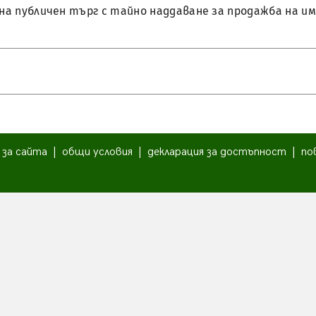
не на публичен търг с тайно наддаване за продажба на
|
за сайта
|
общи условия
|
декларация за достъпност
|
по