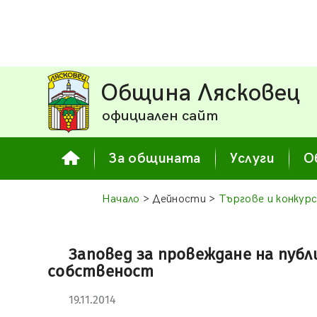
Община Лясковец
официален сайт
За общината
Услуги
О
Начало
> Дейности >
Търгове и конкур
Заповед за провеждане на пуб
собственост
19.11.2014