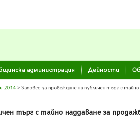
бщинска администрация
Дейности
Об
си 2014
> Заповед за провеждане на публичен търг с тайно
личен търг с тайно наддаване за прода