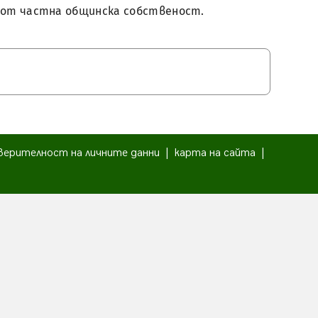
 имот частна общинска собственост.
верителност на личните данни
|
карта на сайта
|