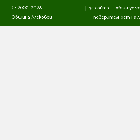
© 2000-2026
|
за сайта
|
общи усло
Община Лясковец
поверителност на л