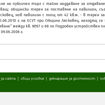
ждане на публичен търг с тайно наддаване за отдаван
ващ: общински терен за поставяне на павилион, съг
ковец, нов павилион с площ от 42 кв.м. - в терен за
06.2010 г. на ЕСУТ при Община Лясковец, находящ се 
ане“ между кв. №67 и 68 по Подробен устройствен план
9.06.2006 г.
|
за сайта
|
общи условия
|
декларация за достъпност
|
по