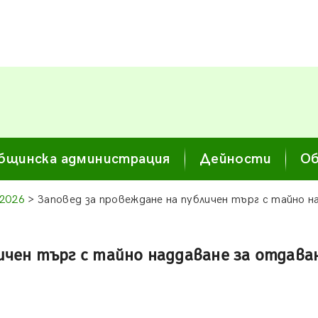
бщинска администрация
Дейности
Об
 2026
> Заповед за провеждане на публичен търг с тайно н
ичен търг с тайно наддаване за отдаван