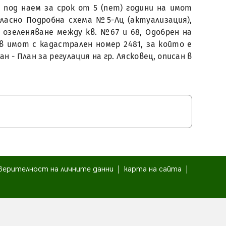
е под наем за срок от 5 (пет) години на имот
ласно Подробна схема №5-Лц (актуализация),
 озеленяване между кв. №67 и 68, Одобрен на
в имот с кадастрален номер 2481, за който е
 - План за регулация на гр. Лясковец, описан в
верителност на личните данни
|
карта на сайта
|