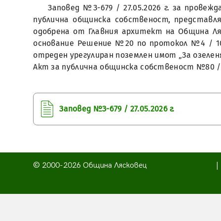
Заповед №З-679 / 27.05.2026 г. за прове
публична общинска собственост, представля
одобрена от Главния архитект на Община Ляс
основание Решение №20 по протокол №4 / 10.
отреден урегулиран поземлен имот „За озеленяв
Акт за публична общинска собственост №80 / 0
Заповед №З-679 / 27.05.2026 г.
© 2000-2026 Община Лясковец