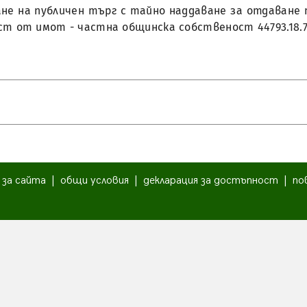
дане на публичен търг с тайно наддаване за отдаване 
ст от имот - частна общинска собственост 44793.18.7 
|
за сайта
|
общи условия
|
декларация за достъпност
|
по