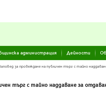
бщинска администрация
Дейности
Об
Заповед за провеждане на публичен търг с тайно наддаван
ичен търг с тайно наддаване за отдава