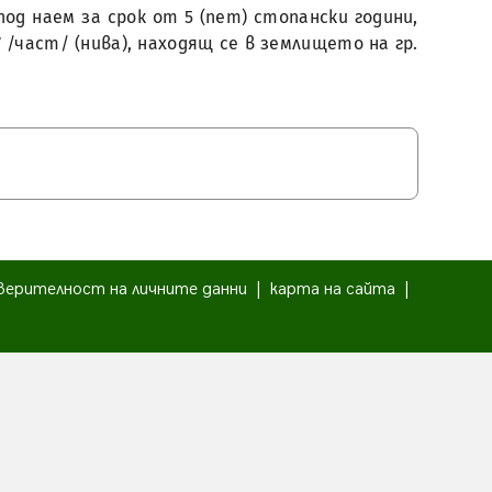
под наем за срок от 5 (пет) стопански години,
/част/ (нива), находящ се в землището на гр.
верителност на личните данни
|
карта на сайта
|