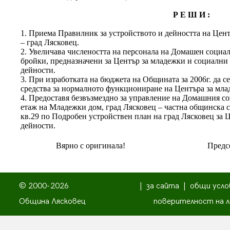
Р Е Ш И :
1. Приема Правилник за устройството и дейността на Цен
– град Лясковец.
2. Увеличава числеността на персонала на Домашен социал
бройки, предназначени за Център за младежки и социални
дейности.
3. При изработката на бюджета на Общината за 2006г. да с
средства за нормалното функциониране на Центъра за мла
4. Предоставя безвъзмездно за управление на Домашния с
етаж на Младежки дом, град Лясковец – частна общинска с
кв.29 по Подробен устройствен план на град Лясковец за 
дейности.
Вярно с оригинала!
Предсе
© 2000-2026
|
за сайта
|
общи усло
Община Лясковец
поверителност на л