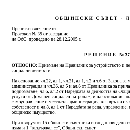
О Б Щ И Н С К И С Ъ В Е Т - Л 
Препис-извлечение от
Протокол № 35 от заседание
на ОбС, проведено на 28.12.2005 г.
Р Е Ш Е Н И Е № 37
ОТНОСНО:
Приемане на Правилник за устройството и де
социални дейности.
На основание чл.22, ал.1, чл.21, ал.1, т.2 и т.6 от Закона 
администрация и чл.36, ал.5 и ал.6 от Правилника за прил
подпомагане, чл.6, ал.2 от Наредбата за дейността на Общ
услуги от Домашен социален патронаж, и на основание чл.21
самоуправление и местната администрация, във връзка с чл
собственост и чл.8, ал.1 от Наредбата за реда, управление
общинско имущество.
При кворум от 15 общински съветника и след проведено гла
няма и 1 “въздържал се”, Общински съвет