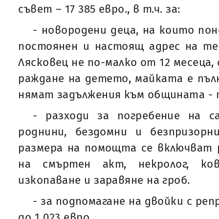
съвет – 17 385 евро., в т.ч. за:
- новородени деца, на които по
постоянен и настоящ адрес на т
Лясковец не по-малко от 12 месеца
раждане на детето, майката е пъ
нямат задължения към общината - п
- разходи за погребение на с
роднини, бездомни и безпризорни
размера на помощта се включват 
на смъртен акт, некролог, ков
изкопаване и заравяне на гроб.
- за подпомагане на двойки с ре
до 1 023 евро.