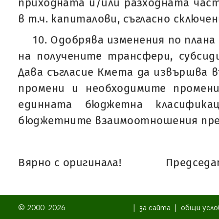
приходната и/или разходната част
в т.ч. капиталови, съгласно сключен
10. Одобрява изменения по плана 
на получените трансфери, субсид
Дава съгласие Кмета да извършва
промени и необходимите промен
единната бюджетна класифика
бюджетните взаимоотношения през 
Вярно с оригинала!
Председат
© 2000-2026
|
за сайта
|
общи усло