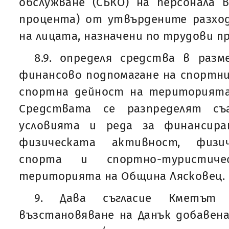
обслужване (СБКО) на персонала 
процента) от утвърдените разход
на лицата, назначени по трудови 
8.9. определя средства в разм
финансово подпомагане на спортн
спортна дейност на територията
Средствата се разпределят съ
условията и реда за финансира
физическата активност, физич
спорта и спортно-туристич
територията на Община Лясковец.
9. Дава съгласие Кметът
възстановяване на Данък добавен