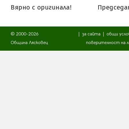
Вярно с оригинала!
Председат
© 2000-2026
|
за сайта
|
общи усло
Община Лясковец
поверителност на л