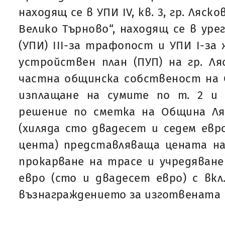
находящ се в УПИ IV, кв. 3, гр. Ляско
Велико Търново“, находящ се в уре
(УПИ) III-за трафопост и УПИ I-за 
устройствен план (ПУП) на гр. Ляс
частна общинска собственост на 
изплащане на сумите по т. 2 и
решение по сметка на Община Ляс
(хиляда сто двадесет и седем евр
цента) представляваща цената на
прокарване на трасе и учредяване
евро (сто и двадесет евро) с вкл
възнаграждението за изготвената 