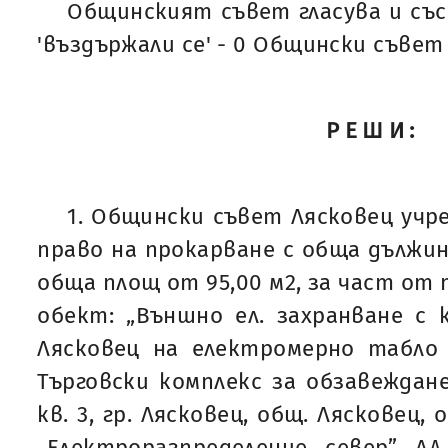
Общинският съвет гласува и със 'з
'въздържали се' - 0 Общински съвет
РЕШИ:
1. Общински съвет Лясковец учр
право на прокарване с обща дължина
обща площ от 95,00 м2, за част от 
обект: „Външно ел. захранване с 
Лясковец на електромерно табло 
Търговски комплекс за обзавеждане
кв. 3, гр. Лясковец, общ. Лясковец, 
„Електроразпределение север” АД