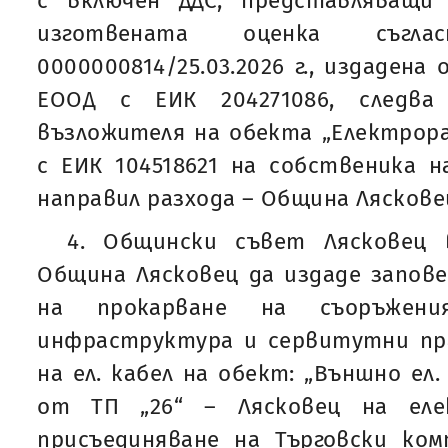
с включен ДДС, представляващи
изготвената оценка съг
0000000814/25.03.2026 г., издадена
ЕООД с ЕИК 204271086, следв
възложителя на обекта „Електрора
с ЕИК 104518621 на собственика 
направил разхода – Община Ляскове
4. Общински съвет Лясковец 
Община Лясковец да издаде запове
на прокарване на съоръжени
инфраструктура и сервитутни пр
на ел. кабел на обект: „Външно ел.
от ТП „26“ – Лясковец на еле
присъединяване на Търговски ком