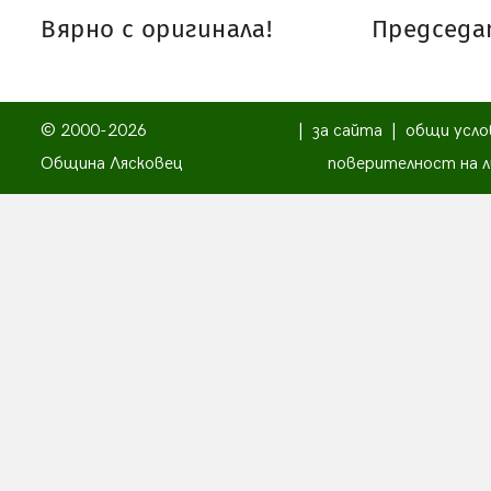
Вярно с оригинала!
Председат
© 2000-2026
|
за сайта
|
общи усло
Община Лясковец
поверителност на л