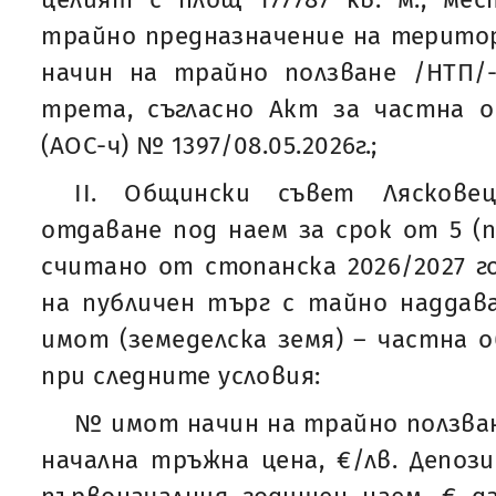
трайно предназначение на територи
начин на трайно ползване /НТП/-
трета, съгласно Акт за частна 
(АОС-ч) № 1397/08.05.2026г.;
ІI. Общински съвет Ляскове
отдаване под наем за срок от 5 (п
считано от стопанска 2026/2027 г
на публичен търг с тайно наддава
имот (земеделска земя) – частна 
при следните условия:
№ имот начин на трайно ползван
начална тръжна цена, €/лв. Депоз