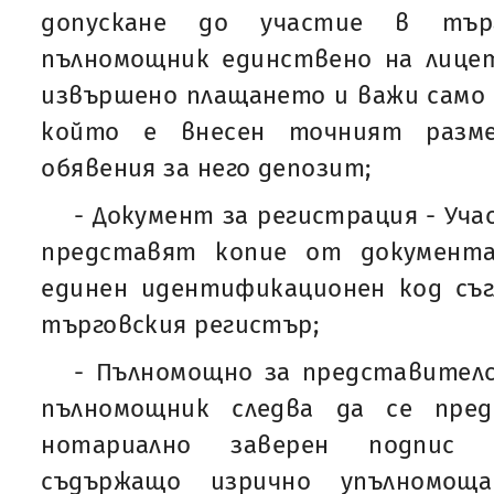
допускане до участие в тър
пълномощник единствено на лицет
извършено плащането и важи само з
който е внесен точният разме
обявения за него депозит;
- Документ за регистрация - Уч
представят копие от документа
единен идентификационен код съгл
търговския регистър;
- Пълномощно за представителс
пълномощник следва да се пре
нотариално заверен подпис 
съдържащо изрично упълномощ