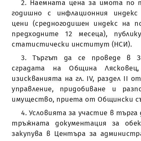
2. Наемната цена за имота по т
годишно с инфлационния индекс
цени (средногодишен индекс на п
предходните 12 месеца), публи
статистически институт (НСИ).
3. Търгът да се проведе в З
сградата на Община Лясковец,
изискванията на гл. IV, раздел II 
управление, придобиване и раз
имущество, приета от Общински съ
4. Условията за участие в търга
тръжната документация за обек
закупува в Центъра за администр