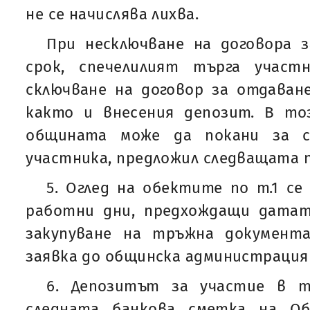
не се начислява лихва.
При несключване на договора з
срок, спечелилият търга участ
сключване на договор за отдаван
както и внесения депозит. В то
общината може да покани за с
участника, предложил следващата п
5. Оглед на обектите по т.1 се
работни дни, предхождащи датат
закупуване на тръжна документ
заявка до общинска администрация
6. Депозитът за участие в т
следната банкова сметка на Об