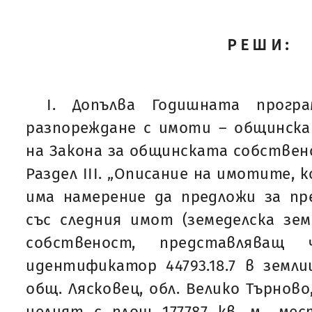
РЕШИ:
I. Допълва Годишната прогр
разпореждане с имоти – общинска
на Закона за общинската собствено
Раздел III. „Описание на имотите,
има намерение да предложи за пр
със следния имот (земеделска зе
собственост, представлява
идентификатор 44793.18.7 в земли
общ. Лясковец, обл. Велико Търново,
целият с площ 177787 кв. м., ме