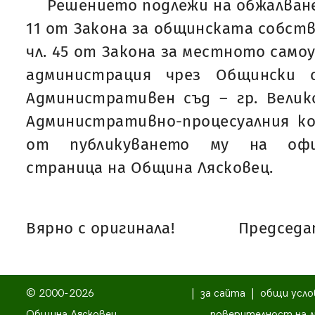
Решението подлежи на обжалване н
11 от Закона за общинската собств
чл. 45 от Закона за местното само
администрация чрез Общински 
Административен съд – гр. Велик
Административно-процесуалния ко
от публикуването му на офи
страница на Община Лясковец.
Вярно с оригинала!
Председат
© 2000-2026
|
за сайта
|
общи усло
Община Лясковец
поверителност на л