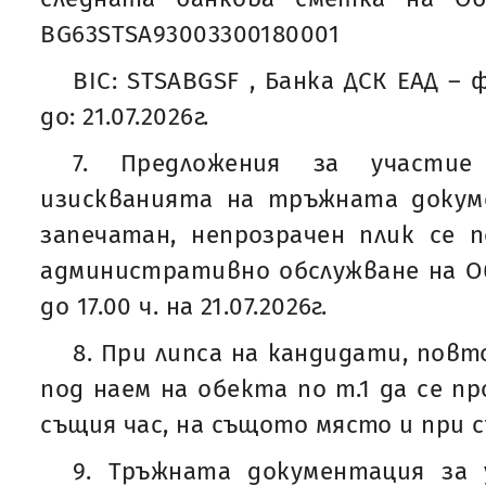
BG63STSA93003300180001
BIC: STSABGSF , Банка ДСК ЕАД – 
до: 21.07.2026г.
7. Предложения за участие
изискванията на тръжната докум
запечатан, непрозрачен плик се 
административно обслужване на О
до 17.00 ч. на 21.07.2026г.
8. При липса на кандидати, пов
под наем на обекта по т.1 да се пров
същия час, на същото място и при 
9. Тръжната документация за