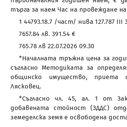
първоначалния годишен наем, € д
търга за наем Час на провеждане на
1 44793.18.7 /част/ нива 127.787 III 
7657.84 лв. 391.54 €
765.78 лв 22.07.2026 09.30
*Началната тръжна цена за годи
съгласно Методиката за определя
общинско имущество, приета
Лясковец.
*Съгласно чл. 45, ал. 1 от За
добавената стойност (ЗДДС) от
земеделска земя е освободена дост