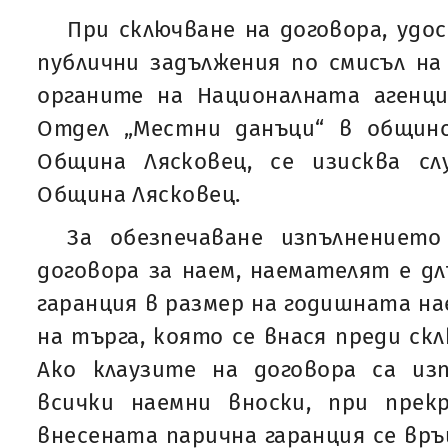
При сключване на договора, удо
публични задължения по смисъл на 
органите на Националната агенц
Отдел „Местни данъци“ в общин
Община Лясковец, се изисква с
Община Лясковец.
За обезпечаване изпълнениет
договора за наем, наемателят е дл
гаранция в размер на годишната на
на търга, която се внася преди ск
Ако клаузите на договора са из
всички наемни вноски, при прек
внесената парична гаранция се връ