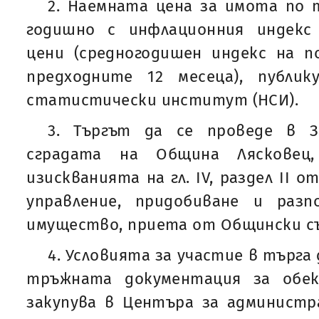
2. Наемната цена за имота по т
годишно с инфлационния индекс
цени (средногодишен индекс на п
предходните 12 месеца), публи
статистически институт (НСИ).
3. Търгът да се проведе в З
сградата на Община Лясковец,
изискванията на гл. IV, раздел II 
управление, придобиване и раз
имущество, приета от Общински съ
4. Условията за участие в търга
тръжната документация за обек
закупува в Центъра за администр