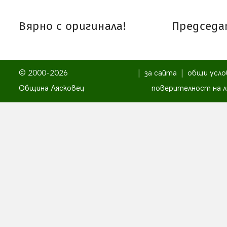
Вярно с оригинала!
Председат
© 2000-2026
|
за сайта
|
общи усло
Община Лясковец
поверителност на л