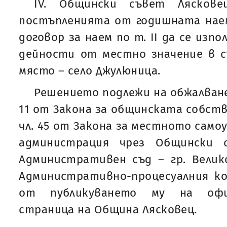
IV. Общински съвет Лясков
постъпленията от годишната наем
договор за наем по т. II да се изп
дейности от местно значение в 
място – село Джулюница.
Решението подлежи на обжалване н
11 от Закона за общинската собств
чл. 45 от Закона за местното само
администрация чрез Общински 
Административен съд – гр. Велик
Административно-процесуалния ко
от публикуването му на офи
страница на Община Лясковец.