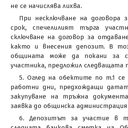
не се начислява лихва.
При несключване на договора з
срок, спечелилият търга участ
сключване на договор за отдаван
както и внесения депозит. В то
общината може да покани за с
участника, предложил следващата п
5. Оглед на обектите по т.1 се
работни дни, предхождащи датат
закупуване на тръжна документ
заявка до общинска администрация
6. Депозитът за участие в т
следната банкова сметка на Об