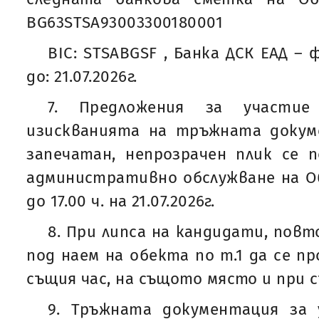
BG63STSA93003300180001
BIC: STSABGSF , Банка ДСК ЕАД – 
до: 21.07.2026г.
7. Предложения за участие
изискванията на тръжната докум
запечатан, непрозрачен плик се 
административно обслужване на О
до 17.00 ч. на 21.07.2026г.
8. При липса на кандидати, пов
под наем на обекта по т.1 да се пров
същия час, на същото място и при 
9. Тръжната документация за