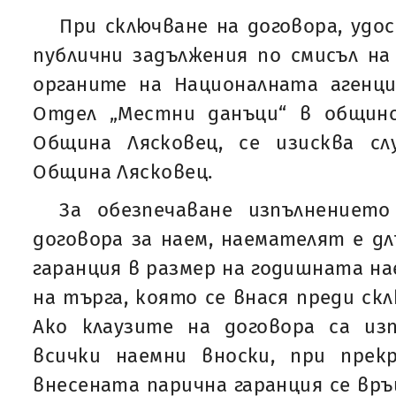
При сключване на договора, удо
публични задължения по смисъл на 
органите на Националната агенц
Отдел „Местни данъци“ в общин
Община Лясковец, се изисква с
Община Лясковец.
За обезпечаване изпълнениет
договора за наем, наемателят е дл
гаранция в размер на годишната на
на търга, която се внася преди ск
Ако клаузите на договора са из
всички наемни вноски, при прек
внесената парична гаранция се връ