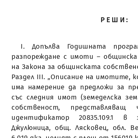
РЕШИ:
I. Допълва Годишната прогр
разпореждане с имоти – общинска
на Закона за общинската собствено
Раздел III. „Описание на имотите,
има намерение да предложи за пр
със следния имот (земеделска зе
собственост, представлява
идентификатор 20835.109.1 в
Джулюница, общ. Лясковец, обл. В
6.019 дка, целият с площ от 156019 