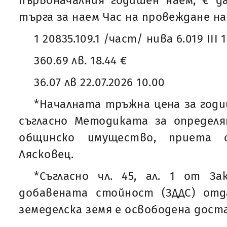
първоначалния годишен наем, € д
търга за наем Час на провеждане на
1 20835.109.1 /част/ нива 6.019 III 1
360.69 лв. 18.44 €
36.07 лв 22.07.2026 10.00
*Началната тръжна цена за годи
съгласно Методиката за определя
общинско имущество, приета
Лясковец.
*Съгласно чл. 45, ал. 1 от За
добавената стойност (ЗДДС) от
земеделска земя е освободена дост