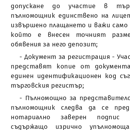
допускане до участие в тър
пълномощник единствено на лицет
извършено плащането и важи само з
който е внесен точният разме
обявения за него депозит;
- Документ за регистрация - Уч
представят копие от документа
единен идентификационен код съгл
търговския регистър;
- Пълномощно за представителс
пълномощник следва да се пре
нотариално заверен подпис 
съдържащо изрично упълномощ