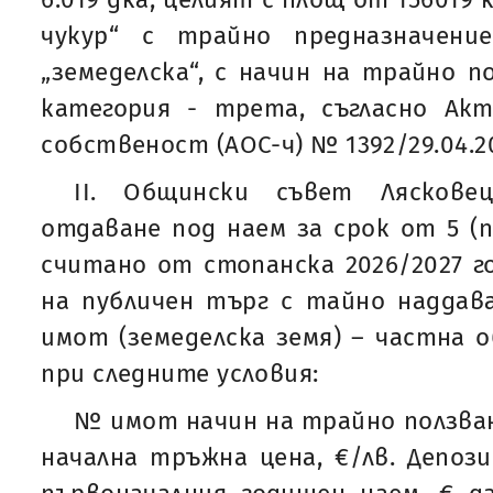
чукур“ с трайно предназначен
„земеделска“, с начин на трайно по
категория - трета, съгласно Ак
собственост (АОС-ч) № 1392/29.04.20
ІI. Общински съвет Ляскове
отдаване под наем за срок от 5 (п
считано от стопанска 2026/2027 г
на публичен търг с тайно наддава
имот (земеделска земя) – частна 
при следните условия:
№ имот начин на трайно ползван
начална тръжна цена, €/лв. Депоз