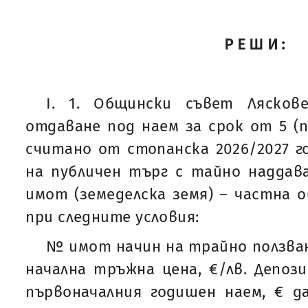
РЕШИ:
І. 1. Общински съвет Лясков
отдаване под наем за срок от 5 (п
считано от стопанска 2026/2027 г
на публичен търг с тайно наддава
имот (земеделска земя) – частна 
при следните условия:
№ имот начин на трайно ползван
начална тръжна цена, €/лв. Депоз
първоначалния годишен наем, € д