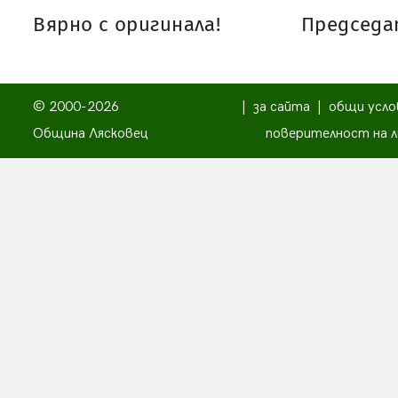
Вярно с оригинала!
Председат
© 2000-2026
|
за сайта
|
общи усло
Община Лясковец
поверителност на л