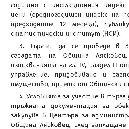
годишно с инфлационния индекс
цени (средногодишен индекс на п
предходните 12 месеца), публи
статистически институт (НСИ).
3. Търгът да се проведе в З
сградата на Община Лясковец,
изискванията на гл. IV, раздел II 
управление, придобиване и раз
имущество, приета от Общински съ
4. Условията за участие в търга
тръжната документация за обек
закупува в Центъра за администр
Община Лясковец, след заплащане