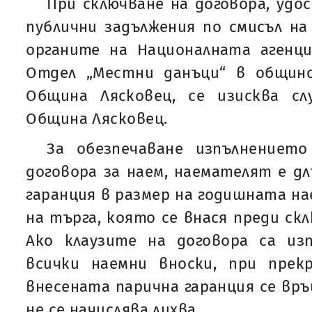
При сключване на договора, удо
публични задължения по смисъл на 
органите на Националната агенц
Отдел „Местни данъци“ в общин
Община Лясковец, се изисква с
Община Лясковец.
За обезпечаване изпълнениет
договора за наем, наемателят е дл
гаранция в размер на годишната на
на търга, която се внася преди ск
Ако клаузите на договора са из
всички наемни вноски, при прек
внесената парична гаранция се връ
не се начислява лихва.