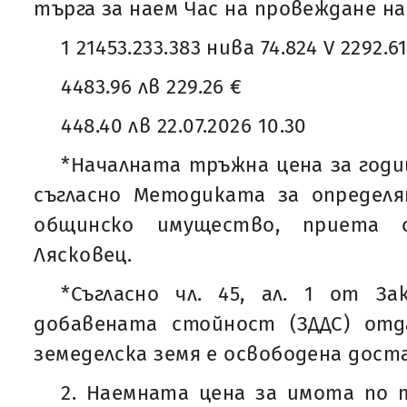
търга за наем Час на провеждане на
1 21453.233.383 нива 74.824 V 2292.6
4483.96 лв 229.26 €
448.40 лв 22.07.2026 10.30
*Началната тръжна цена за годи
съгласно Методиката за определя
общинско имущество, приета
Лясковец.
*Съгласно чл. 45, ал. 1 от За
добавената стойност (ЗДДС) от
земеделска земя е освободена дост
2. Наемната цена за имота по т