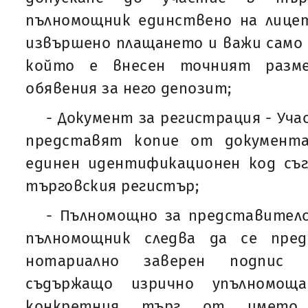
пълномощник единствено на лицет
извършено плащането и важи само з
който е внесен точният разме
обявения за него депозит;
- Документ за регистрация - Уч
представят копие от документа
единен идентификационен код съгл
търговския регистър;
- Пълномощно за представителс
пълномощник следва да се пре
нотариално заверен подпис 
съдържащо изрично упълномощ
конкретния търг от имет