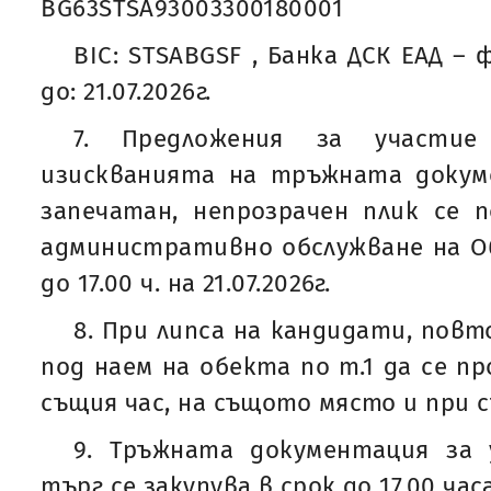
BG63STSA93003300180001
BIC: STSABGSF , Банка ДСК ЕАД – 
до: 21.07.2026г.
7. Предложения за участие
изискванията на тръжната докум
запечатан, непрозрачен плик се 
административно обслужване на О
до 17.00 ч. на 21.07.2026г.
8. При липса на кандидати, пов
под наем на обекта по т.1 да се пров
същия час, на същото място и при 
9. Тръжната документация за
търг се закупува в срок до 17.00 часа 