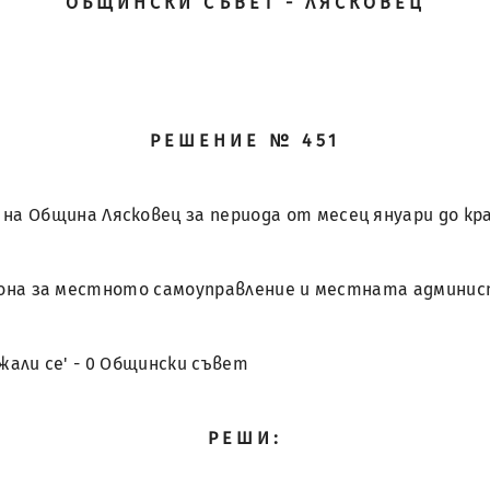
ОБЩИНСКИ СЪВЕТ - ЛЯСКОВЕЦ
РЕШЕНИЕ № 451
на Община Лясковец за периода от месец януари до края
от Закона за местното самоуправление и местната админ
държали се' - 0 Общински съвет
РЕШИ: