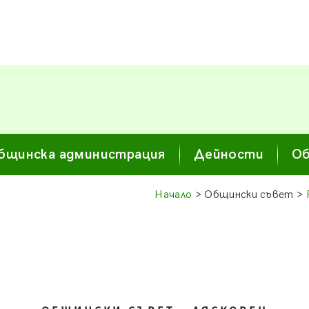
бщинска администрация
Дейности
Об
Начало
> Общински съвет >