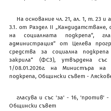
На основание чл. 21, ал. 1, т. 23 и 
3.1. от Раздел II „Кандидатстване
на социалната подкрепа“, г
администрация“ от Целева прог
средства за социална подкреп
закрила“ (ФСЗ), утвърдена съ
1/08.01.2026г. на Министъра н
подкрепа, Общински съвет - Лясков
гласува и със 'за' - 16, 'против' -
Общински съвет