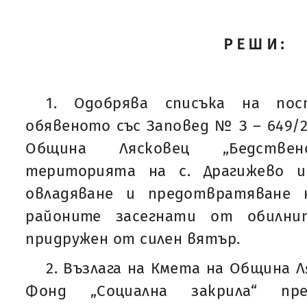
РЕШИ:
1. Одобрява списъка на пос
обявеното със Заповед № З – 649/23
Община Лясковец „Бедстве
територията на с. Драгижево и
овладяване и предотвратяване 
районите засегнати от обилни
придружен от силен вятър.
2. Възлага на Кмета на Община 
Фонд „Социална закрила“ пр