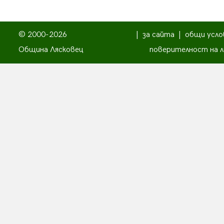
© 2000-2026
|
за сайта
|
общи усло
Община Лясковец
поверителност на л