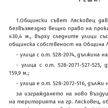
1.Общински съвет Лясковец дав
безвъзмездно вещно право на прок
430,4 м., върху следните улици с
общинска собственост на Община Л
- улица с о.т. 528-2074, дължина на 
- улица с о.т. 528-2071-527-525,
159,9 м.;
- улица е о.т. 528-2072-516, дължи н
за изграждането на ново въздуш
на територията на гр. Лясковец, об