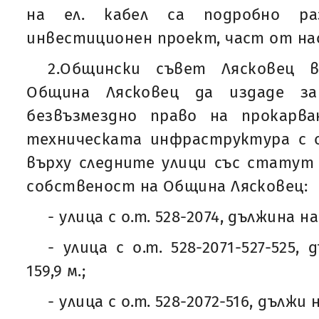
на ел. кабел са подробно ра
инвестиционен проект, част от н
2.Общински съвет Лясковец 
Община Лясковец да издаде за
безвъзмездно право на прокарв
техническата инфраструктура с о
върху следните улици със статут
собственост на Община Лясковец:
- улица с о.т. 528-2074, дължина на 
- улица с о.т. 528-2071-527-525,
159,9 м.;
- улица с о.т. 528-2072-516, дължи н