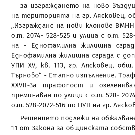
за изграждането на ново въздуш
на територията на гр. Лясковец, об
„Изграждане на нови клонове ВМНН 
о.т. 2074- 528-525 и улица с о.т. 52
на - Еднофамилна жилищна сграда
Еднофамилна жилищна сграда с до
УПИ XV, кв. 113, гр. Лясковец, общ
Търново“ - Етапно изпълнение. Тра
XXVII-3a трафопост и озеленява
преминаван по улици с о.т. 528- 2074;
о.т. 528-2072-516 по ПУП на гр. Ляск
Решението подлежи на обжалване н
11 от Закона за общинската собств