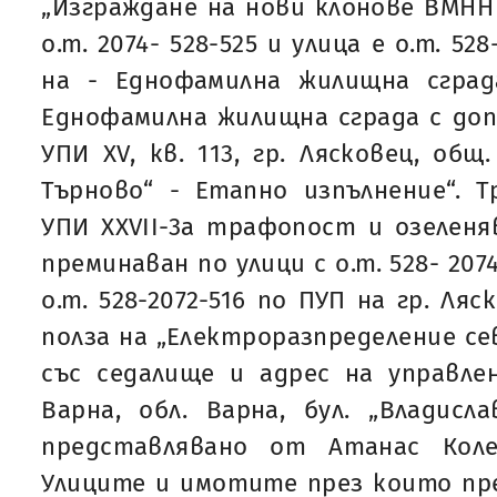
„Изграждане на нови клонове ВМНН 
о.т. 2074- 528-525 и улица е о.т. 52
на - Еднофамилна жилищна сграда
Еднофамилна жилищна сграда с до
УПИ XV, кв. 113, гр. Лясковец, общ
Търново“ - Етапно изпълнение“. 
УПИ XXVII-3a трафопост и озеленяв
преминаван по улици с о.т. 528- 2074;
о.т. 528-2072-516 по ПУП на гр. Ляс
полза на „Електроразпределение сев
със седалище и адрес на управлен
Варна, обл. Варна, бул. „Владис
представлявано от Атанас Кол
Улиците и имотите през които пр