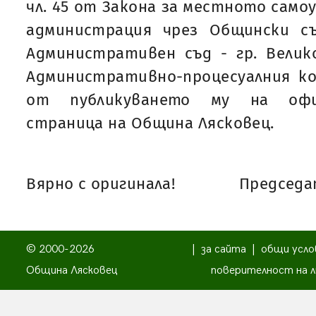
чл. 45 от Закона за местното само
администрация чрез Общински с
Административен съд - гр. Велик
Административно-процесуалния ко
от публикуването му на офи
страница на Община Лясковец.
Вярно с оригинала!
Председат
© 2000-2026
|
за сайта
|
общи усло
Община Лясковец
поверителност на л