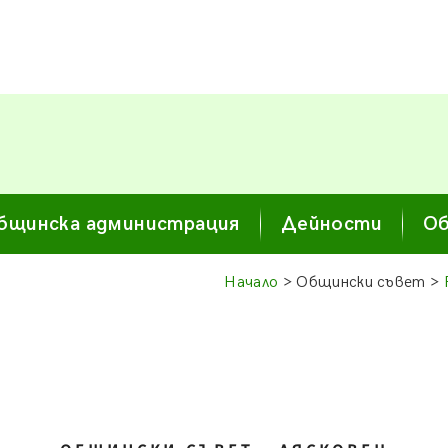
бщинска администрация
Дейности
Об
Начало
> Общински съвет >