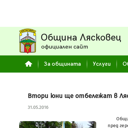
Община Лясковец
официален сайт
За общината
Услуги
О
Втори юни ще отбележат в Ля
31.05.2016
Общи
пред гер