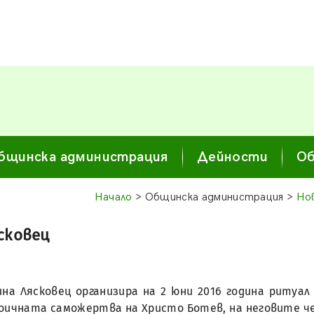
бщинска администрация
Дейности
Об
Начало
> Общинска администрация >
Но
сковец
на Лясковец организира на 2 юни 2016 година ритуал
оичната саможертва на Христо Ботев, на неговите че