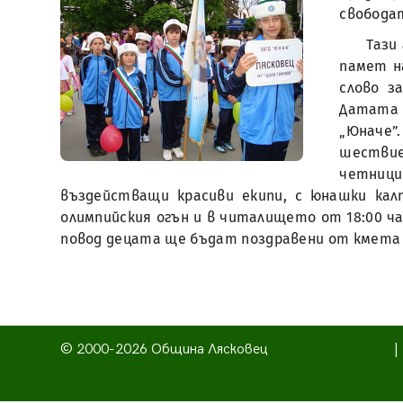
свобода
Тази
памет н
слово з
Датата 
„Юначе”
шествие
четници
въздействащи красиви екипи, с юнашки ка
олимпийския огън и в читалището от 18:00 ча
повод децата ще бъдат поздравени от кмета н
© 2000-2026 Община Лясковец