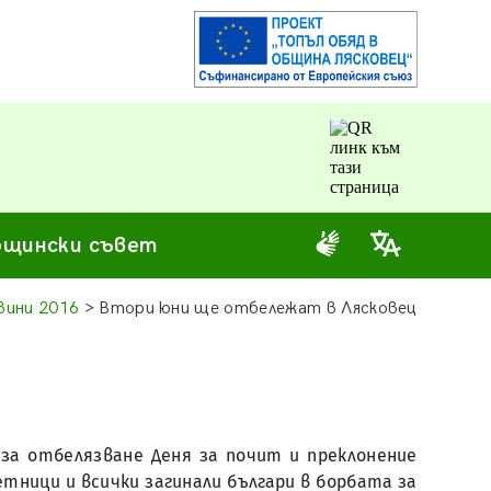
щински съвет
вини 2016
> Втори юни ще отбележат в Лясковец
 за отбелязване Деня за почит и преклонение
тници и всички загинали българи в борбата за