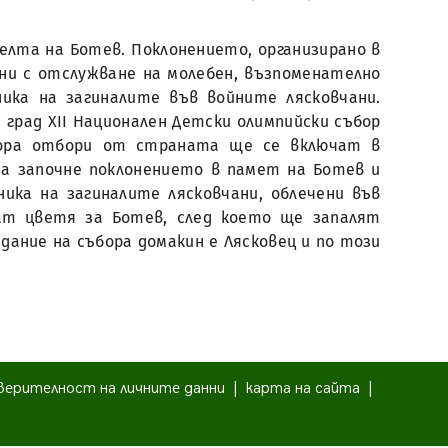
елта на Ботев. Поклонението, организирано в
юни с отслужване на молебен, възпоменателно
ика на загиналите във войните лясковчани.
град XІІ Национален Детски олимпийски събор
бора отбори от страната ще се включат в
да започне поклонението в памет на Ботев и
ка на загиналите лясковчани, облечени във
ат цветя за Ботев, след което ще запалят
дание на събора домакин е Лясковец и по този
верителност на личните данни
|
карта на сайта
|