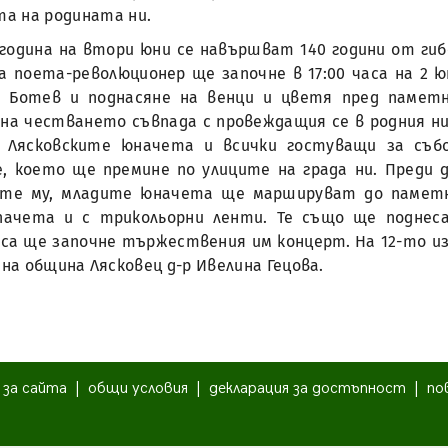
та на родината ни.
 година на втори юни се навършват 140 години от гиб
а поета-революционер ще започне в 17:00 часа на 2 
а Ботев и поднасяне на венци и цветя пред паметн
на честването съвпада с провеждащия се в родния ни 
. Лясковските юначета и всички гостуващи за съ
, което ще премине по улиците на града ни. Преди 
те му, младите юначета ще маршируват до паметни
лпачета и с трикольорни ленти. Те също ще поднес
са ще започне тържествения им концерт. На 12-то из
а община Лясковец д-р Ивелина Гецова.
|
за сайта
|
общи условия
|
декларация за достъпност
|
по