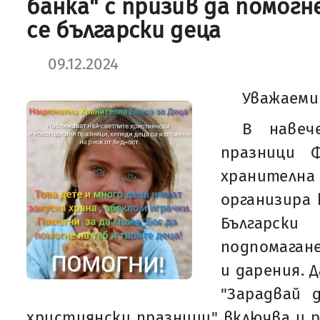
банка" с призив да помог
се български деца
09.12.2024
Уважаеми
В навеч
празници Ф
хранител
организира 
Българск
подпомагане
и дарения. 
"Зарадвай 
християнски празници" включва и р