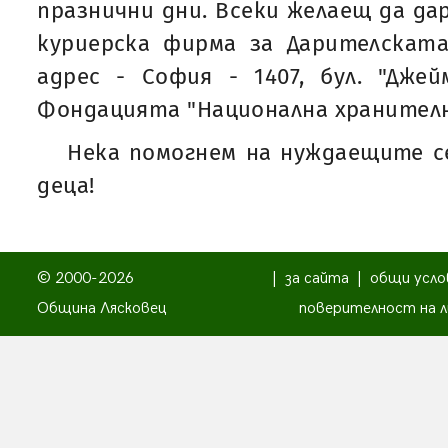
празнични дни. Всеки желаещ да да
куриерска фирма за Дарителскат
адрес - София - 1407, бул. "Дже
Фондацията "Национална хранителна
Нека помогнем на нуждаещите с
деца!
© 2000-2026
|
за сайта
|
общи усло
Община Лясковец
поверителност на л