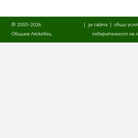
© 2000-2026
|
за сайта
|
общи усло
Община Лясковец
поверителност на л