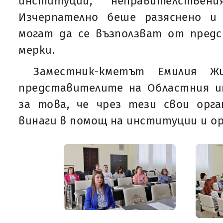
институции, неправителствени
Изчерпателно беше разяснено и
могат да се възползват от пред
мерки.
Заместник-кметът Емилия Жи
представителите на Областния 
за това, че чрез тези свои орга
винаги в помощ на институции и ор