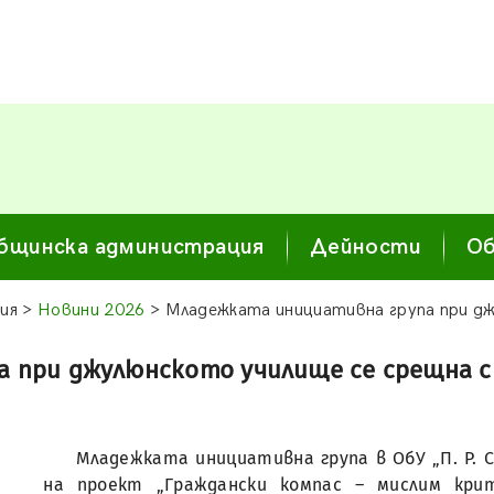
бщинска администрация
Дейности
Об
ия >
Новини 2026
> Младежката инициативна група при д
а при джулюнското училище се срещна 
Младежката инициативна група в ОбУ „П. Р. С
на проект „Граждански компас – мислим крит