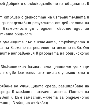
гей Добрев и с ръководството на общината, в
ят отблизо с дейността на изпълнителната и
и да представят резултата от дейността на
а възможност да споделят своите идеи за
естната общност.
а учениците със системата, структурата и
са на вземане на решения на местно ниво. От
ните направления в работата на общинското
, включително кампанията „Нашето училище
е на две кампании, значими за училищната и
ряване на училищната среда, разширяване на
среда в малките населени места. Екипът на
съвет и към заместник-кмета за отделеното
тници в община Лясковец.