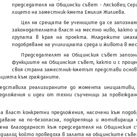
председателя на Общински съвет - Лясковец Сер
лицето на заместник-кмета Емилия Жилиева.
Цел на срещата бе учениците да се запозна
законодателната власт на местно ниво, както 
групата в края на проекта. Младежите имах
подобряване на училищната среда и живота в м
Председателят на Общинския съвет запозн
функциите на Общинския съвет, както и с проце
своя страна заместник-кметът представи основ
ацията към гражданите.
редставиха реализираните до момента инициативи
предложения и идеи от техни съученици за провеждан
 власт конкретни предложения, насочени към подоб
аване на по-безопасна, подкрепяща и мотивираща 
рена благодарност към председателя на Общинския 
 диалог, който проведоха в залата на общинските съве