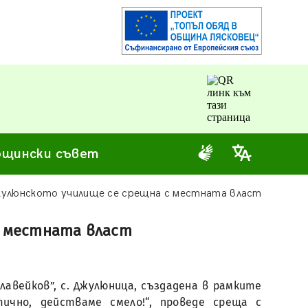
щински съвет
жулюнското училище се срещна с местната власт
с местната власт
лавейков”, с. Джулюница, създадена в рамките
ично, действаме смело!“, проведе среща с