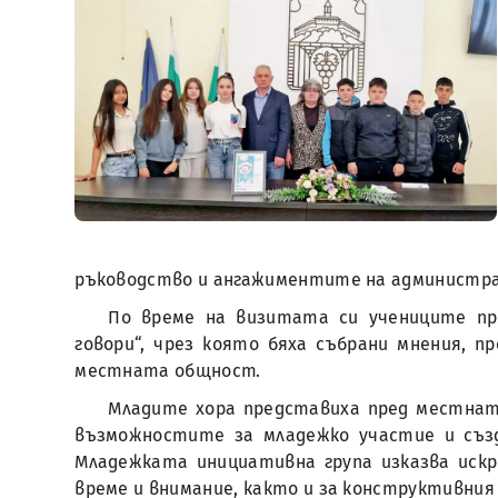
ръководство и ангажиментите на администр
По време на визитата си учениците п
говори“, чрез която бяха събрани мнения, 
местната общност.
Младите хора представиха пред местната
възможностите за младежко участие и създ
Младежката инициативна група изказва иск
време и внимание, както и за конструктивния