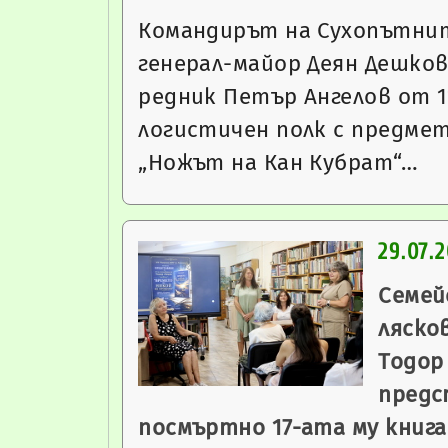
Командирът на Сухопътни
генерал-майор Деян Дешков
редник Петър Ангелов от 1
логистичен полк с предмет
„Ножът на Кан Кубрат“…
29.07.
Семей
ляско
Тодор
предс
посмъртно 17-ата му книга