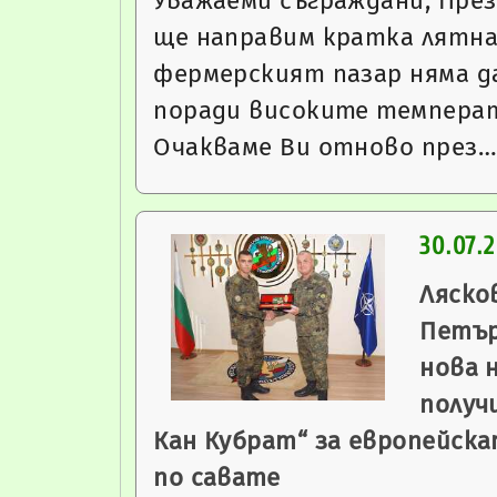
Уважаеми съграждани, През
ще направим кратка лятна
фермерският пазар няма д
поради високите темпера
Очакваме Ви отново през…
30.07.
Ляско
Петър
нова 
получ
Кан Кубрат“ за европейск
по савате