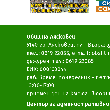
Община Лясковец
5140 гр. Лясковец, пл. „Възраж
тел.:
0619 22055
,
e-mail:
obshti
дежурен тел.:
0619 22085
ЕИК: 000133844
раб. време: понеделник - петък
13:00-17:00
приемен ден на кмета: вторник
Център за административно