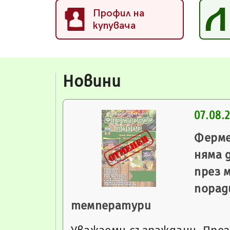
Профил на
купувача
Новини
07.08.
Ферме
няма 
през 
порад
температури