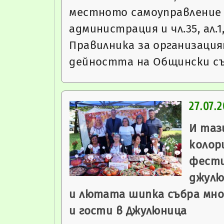
местното самоуправление
администрация и чл.35, ал.1
Правилника за организация
дейността на Общински с
27.07.
И таз
колор
фести
джулю
и лютата шипка събра мно
и гости в Джулюница