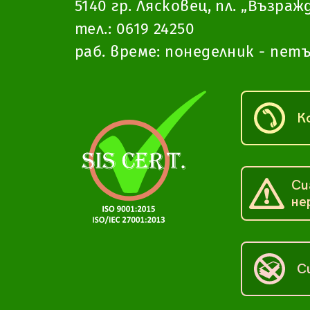
5140 гр. Лясковец, пл. „Възраж
тел.:
0619 24250
раб. време: понеделник - петък
К
Си
не
С