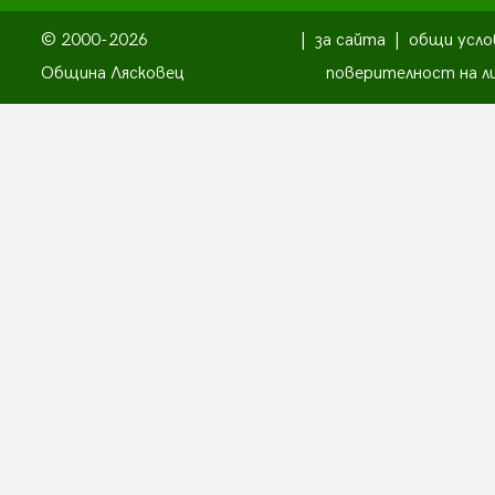
© 2000-2026
|
за сайта
|
общи усло
Община Лясковец
поверителност на л