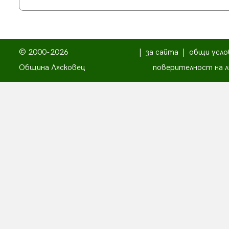
© 2000-2026
|
за сайта
|
общи усло
Община Лясковец
поверителност на л