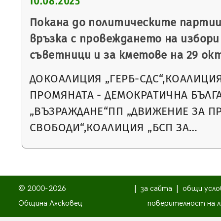
10.08.2023
Покана до политическите партии
връзка с провеждането на избори
съветници и за кметове на 29 окт
ДОКОАЛИЦИЯ „ГЕРБ-СДС“,КОАЛИЦИ
ПРОМЯНАТА - ДЕМОКРАТИЧНА БЪЛГ
„ВЪЗРАЖДАНЕ“ПП „ДВИЖЕНИЕ ЗА П
СВОБОДИ“,КОАЛИЦИЯ „БСП ЗА…
© 2000-2026
|
за сайта
|
общи усло
Община Лясковец
поверителност на л