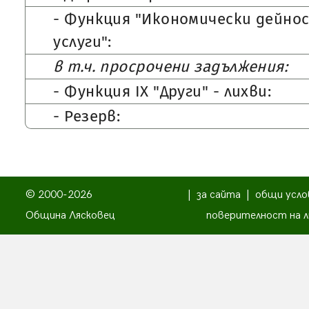
- Функция "Икономически дейно
услуги":
в т.ч. просрочени задължения:
- Функция IX "Други" - лихви:
- Резерв:
© 2000-2026
|
за сайта
|
общи усло
Община Лясковец
поверителност на л