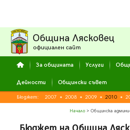
Община Лясковец
официален сайт
За общината
Услуги
Общи
Дейности
Общински съвет
2005
Бюджет:
2006
2007
2008
2009
2010
2
●
●
●
●
●
●
Начало
> Общинска админи
Бюджет на Община Ляско