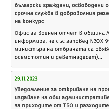
български граждани, освободени о
срочна служба в доброволния резе
на конкурс
Офис за военен отчет в община 
информира, че със заповед №ОХ-994 
министъра на отбраната са обяве
осемстотин и деветнадесет)…
29.11.2023
Уведомление за откриване на пр
издаване на общ административе
за приходите от ТБО и разходите