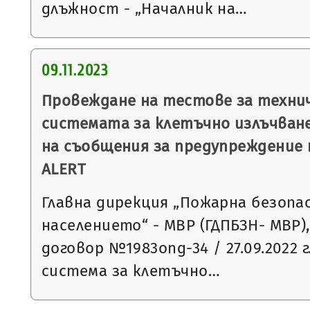
длъжност - „Началник на…
09.11.2023
Провеждане на тестове за технич
системата за клетъчно излъчван
на съобщения за предупреждение 
ALERT
Главна дирекция „Пожарна безопа
населението“ - МВР (ГДПБЗН- МВР),
договор №1983опд-34 / 27.09.2022 г
система за клетъчно…