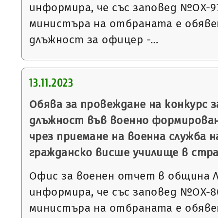
информира, че със заповед №ОХ-972 
министъра на отбраната е обявен
длъжност за офицер -…
13.11.2023
Обява за провеждане на конкурс 
длъжност във военно формировани
чрез приемане на военна служба н
гражданско висше училище в стра
Офис за военен отчет в община 
информира, че със заповед №ОХ-803
министъра на отбраната е обявен