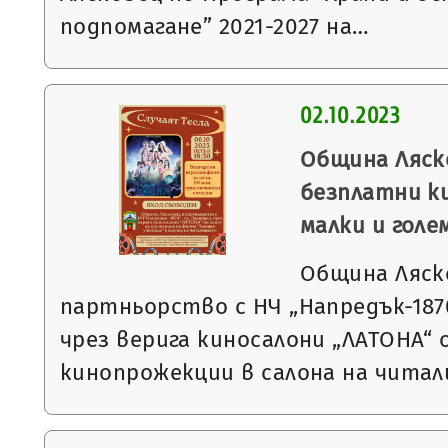
подпомагане” 2021-2027 на…
02.10.2023
Община Ляск
безплатни к
малки и голе
Община Ляск
партньорство с НЧ „Напредък-1870“
чрез верига киносалони „ЛАТОНА“
кинопрожекции в салона на чит