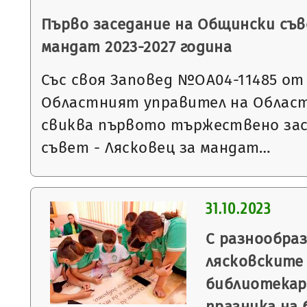
Първо заседание на Общински съв
мандат 2023-2027 година
Със своя Заповед №ОА04-11485 от 09
Областният управител на Област
свиква първото тържествено зас
съвет - Лясковец за мандат…
31.10.2023
С разнообра
лясковските 
библиотекар
празника на