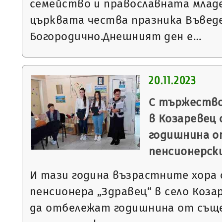
семейство и православната младе
църквата чества празника Въвед
Богородично.Днешният ден е…
20.11.2023
С тържество
в Козаревец
годишнина о
пенсионерски
И тази година възрастните хора 
пенсионера „Здравец“ в село Коза
да отбележат годишнина от същ