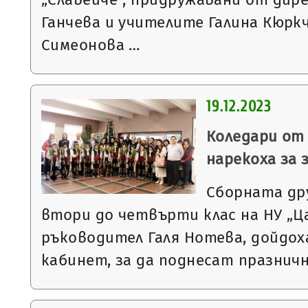
Ганчева и учителите Галина Кюрк
Симеонова …
19.12.2023
Коледари от 
нарекоха за
Сборната др
втори до четвърти клас на НУ „Ца
ръководител Галя Нотева, дойдох
кабинет, за да поднесат празнич