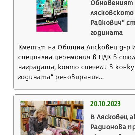
Обновеният 
лясковското
Райкович“ ст
годината
Кметът на Община Лясковец д-р И
специална церемония в НДК в сто
наградата, която спечели в конку
годината“ реновирания…
20.10.2023
В Лясковец 
Радионова п