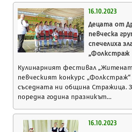
16.10.2023
Децата от Д
певческа гру
спечелиха з
„Фолкстраж
Кулинарният фестивал „Житенат
певческият конкурс „Фолкстраж“ 
съседната ни община Стражица. 
поредна година празникът…
16.10.2023