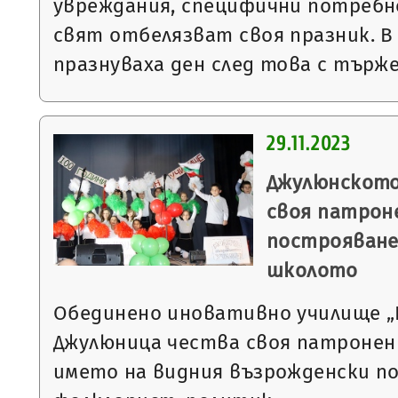
увреждания, специфични потребн
свят отбелязват своя празник. В
празнуваха ден след това с тър
29.11.2023
Джулюнското
своя патроне
построяване
школото
Обединено иновативно училище „П.
Джулюница чества своя патронен 
името на видния възрожденски по