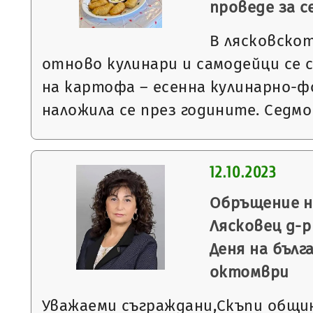
проведе за 
В лясковскот
отново кулинари и самодейци се 
на картофа – есенна кулинарно-ф
наложила се през годините. Седм
12.10.2023
Обръщение н
Лясковец д-р
Деня на бълг
октомври
Уважаеми съграждани,Скъпи общи