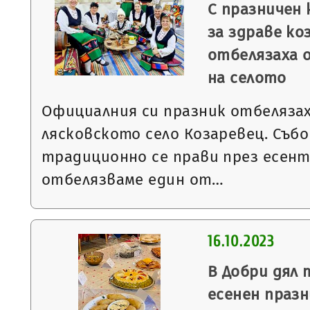
С празничен
за здраве ко
отбелязаха 
на селото
Официалния си празник отбеляза
лясковското село Козаревец. Съб
традиционно се прави през есент
отбелязваме един от…
16.10.2023
В Добри дял
есенен празн