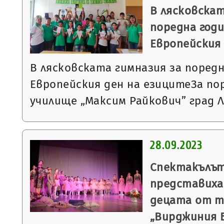
В лясковскат
поредна год
Европейския
В лясковската гимназия за поред
Европейския ден на езицитеЗа по
училище „Максим Райкович” град 
28.09.2023
Спектакълът
представиха 
децата от т
„Вирджиния 