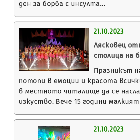
ден за борба с инсулта…
21.10.2023
Лясковец от
столица на 
Празникът н
потопи в емоции и красота всичк
в местното читалище да се насл
изкуство. Вече 15 години малкият
21.10.2023