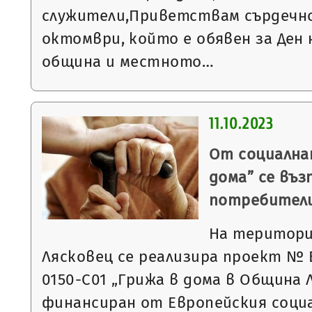
служители,Приветствам сърдечно 
октомври, който е обявен за Ден 
община и местното…
11.10.2023
От социалнат
дома” се въз
потребители
На територи
Лясковец се реализира проект № 
0150-С01 „Грижа в дома в Община 
финансиран от Европейския социа