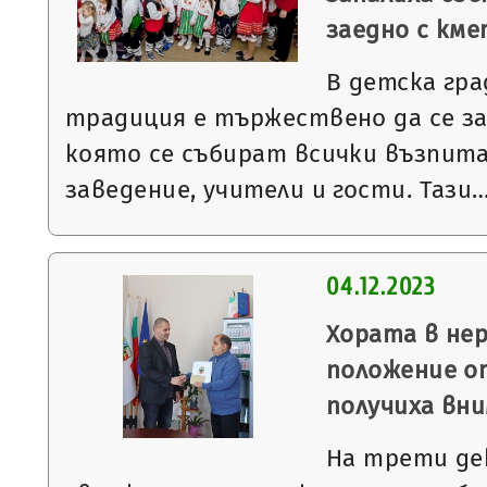
заедно с км
В детска гра
традиция е тържествено да се за
която се събират всички възпит
заведение, учители и гости. Тази
04.12.2023
Хората в не
положение о
получиха вн
На трети де