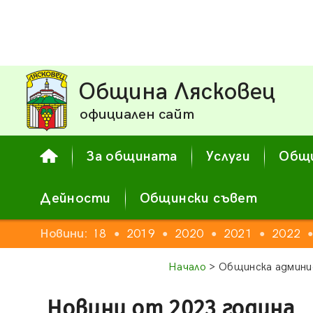
Община Лясковец
официален сайт
За общината
Услуги
Общи
Дейности
Общински съвет
16
2017
Новини:
2018
2019
2020
2021
2022
●
●
●
●
●
●
Начало
> Общинска админи
Новини от 2023 година