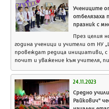
Учениците от
отбелязаха 
празник с м
През целия н
година ученици и учители от НУ „
провеждат редица инициативи, 
почит и уважение към учителя, п
24.11.2023
Средно учил
Райкович" че
начален етап