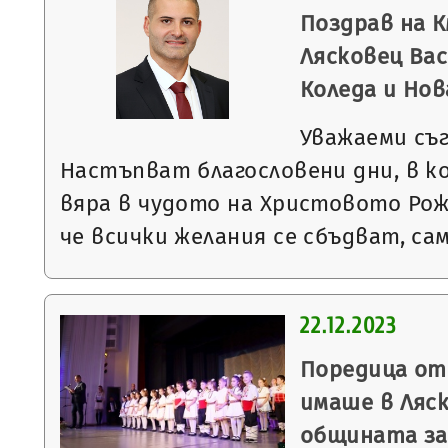
Поздрав на 
Лясковец Вас
Коледа и Нов
Уважаеми съ
Настъпват благословени дни, в к
вяра в чудото на Христовото Рож
че всички желания се сбъдват, са
22.12.2023
Поредица от
имаше в Ляск
общината за