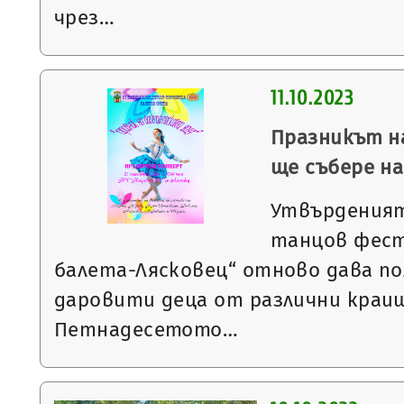
чрез…
11.10.2023
Празникът н
ще събере на
Утвърденият
танцов фест
балета-Лясковец“ отново дава пол
даровити деца от различни краи
Петнадесетото…