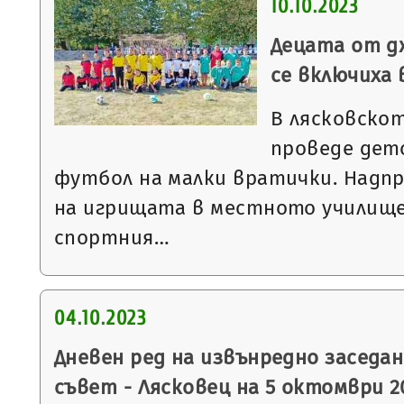
10.10.2023
Децата от д
се включиха
В лясковскот
проведе дет
футбол на малки вратички. Надп
на игрищата в местното училище
спортния…
04.10.2023
Дневен ред на извънредно заседа
съвет - Лясковец на 5 октомври 20