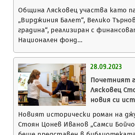
Община Лясковец участва като п
„Вирджиния Балет“, Велико Търно
градина“, реализиран с финансова
Национален фонд…
28.09.2023
Почетният г
Лясковец Ст
новия си ис
Новият исторически роман на дж
Стоян Цонев Иванов „Самси Бойчо,
беше представен в библиотеката