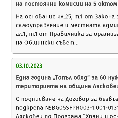
на постоянни комисии на 5 октомв
На основание чл.25, т.1 от Закон
самоуправление и местната админ
ал.1, т.1 от Правилника за орган
на Общински съвет…
03.10.2023
Една година „Топъл обяд“ за 60 ну
територията на община Ляскове
С подписване на Договор за безв
подкрепа №BG05SFPR003-1.001-013
Лясковец по Програма “Храни и о