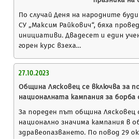
По случай Деня на народните буд
СУ „Максим Райкович“, бяха прове
инициативи. Двадесет и един уче
горен курс взеха…
27.10.2023
Община Лясковец се включва за п
националната кампания за борба 
За пореден път община Лясковец 
национално значима кампания в о
здравеопазването. По повод 29 о