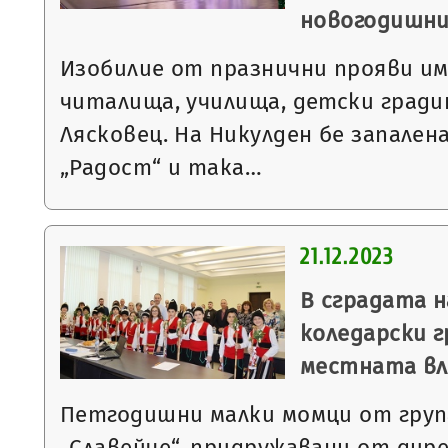
новогодишни
Изобилие от празнични прояви им
читалища, училища, детски гради
Лясковец. На Никулден бе запалена
„Радост“ и така…
21.12.2023
В сградата 
коледарски г
местната в
Петгодишни малки момци от група
„Славейче“, придружавани от ди