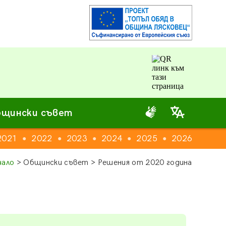
щински съвет
2021
2022
2023
2024
2025
2026
●
●
●
●
●
чало
> Общински съвет > Решения от 2020 година