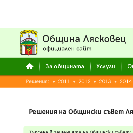
Община Лясковец
официален сайт
За общината
Услуги
О
008
2009
Решения:
2010
2011
2012
2013
2014
●
●
●
●
●
●
Решения на Общински съвет Ля
Търсене в решенията на Общински съвет: