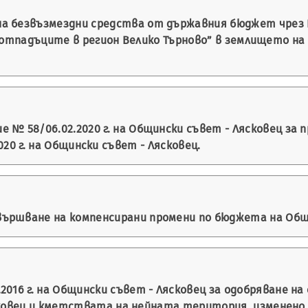
а безвъзмездни средства от държавния бюджет чрез 
 отпадъците в регион Велико Търново” в землището на с
 № 58/06.02.2020 г. на Общински съвет - Лясковец за
020 г. на Общински съвет - Лясковец.
ършване на компенсирани промени по бюджета на Общин
2016 г. на Общински съвет - Лясковец за одобряване 
вец и кметствата на нейната територия, изменено с Р