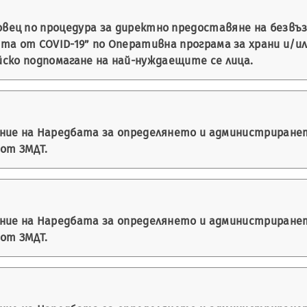
вец по процедура за директно предоставяне на безвъ
мията от COVID-19” по Оперативна програма за храни и/
йско подпомагане на най-нуждаещите се лица.
ение на Наредбата за определянето и администриране
 от ЗМДТ.
ение на Наредбата за определянето и администриране
 от ЗМДТ.