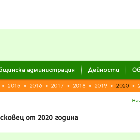
бщинска администрация
Дейности
Об
2015
2016
2017
2018
2019
2020
●
●
●
●
●
●
●
На
сковец от 2020 година