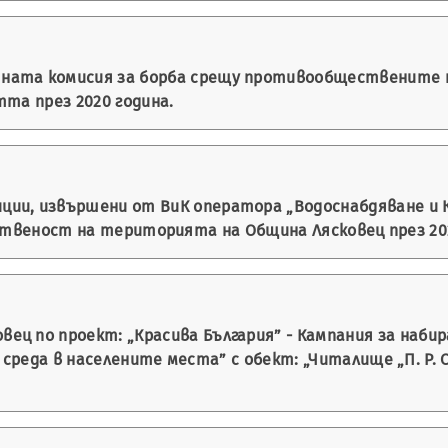
ната комисия за борба срещу противообществените 
та през 2020 година.
ии, извършени от ВиК оператора „Водоснабдяване и Ка
ственост на територията на Община Лясковец през 202
ц по проект: „Красива България” - Кампания за набира
еда в населените места” с обект: „Читалище „П. Р. Сла