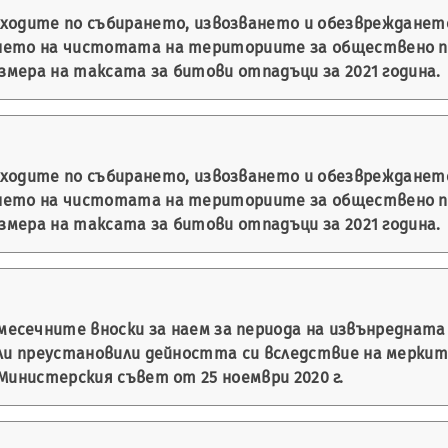
зходите по събирането, извозването и обезвреждането
нето на чистотата на териториите за обществено п
азмера на таксата за битови отпадъци за 2021 година.
зходите по събирането, извозването и обезвреждането
нето на чистотата на териториите за обществено п
азмера на таксата за битови отпадъци за 2021 година.
месечните вноски за наем за периода на извънреднат
или преустановили дейността си вследствие на меркит
Министерския съвет от 25 ноември 2020 г.