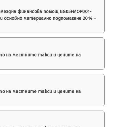
змездна финансова помощ BG05FMOP001-
или основно материално подпомагане 2014 –
то на местните такси и цените на
то на местните такси и цените на