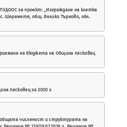
ПУДООС за проект: „Изграждане на клетка
. Шереметя, общ. Велико Търново, обл.
 приемане на бюджета на Община Лясковец
а Лясковец за 2020 г.
на общата численост и структурата на
ешение № 139/19.07.2016 г., Решение №