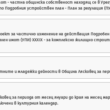
т - частна общинска собственост находящ се в Урегул
по Подробния устройствен план - План за регулация (ПУП
оект за частично изменение на действащия Подробен у
емлен имот (УПИ) XXXІX - за комплексно жилищно строит
ните и младежки дейности в Община Лясковец за периода 
овец за периода от месец януари до края на месец мар
лючени в културния календар.