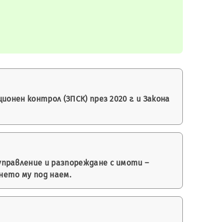
онен контрол (ЗПСК) през 2020 г. и Закона
правление и разпореждане с имоти –
нето му под наем.