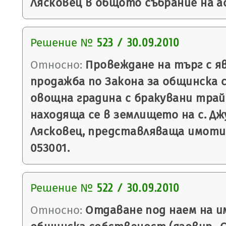
Лясковец в общото събрание на а
Решение №
523 / 30.09.2010
Относно:
Провеждане на търг с яв
продажба по Закона за общинска 
овощна градина с бракувани трай
находяща се в землището на с. Дж
Лясковец, представляваща имоти
053001.
Решение №
522 / 30.09.2010
Относно:
Отдаване под наем на и