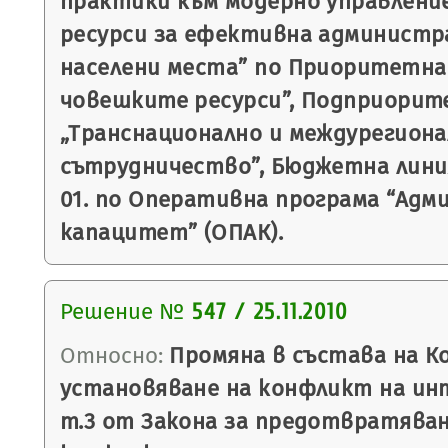
практики към модерно управлени
ресурси за ефективна администр
населени места” по Приоритетна о
човешките ресурси”, Подприорите
„Транснационално и междурегиона
сътрудничество”, Бюджетна линия
01. по Оперативна програма “Ад
капацитет” (ОПАК).
Решение №
547 / 25.11.2010
Относно:
Промяна в състава на К
установяване на конфликт на интер
т.3 от Закона за предотвратяван