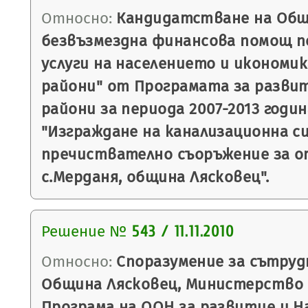
Относно:
Кандидатстване на Общ
безвъзмездна финансова помощ п
услуги на населението и икономи
райони" от Програмата за развит
райони за периода 2007-2013 годи
"Изграждане на канализационна с
пречиствателно съоръжение за о
с.Мерданя, община Лясковец".
Решение №
543 / 11.11.2010
Относно:
Споразумение за сътру
Община Лясковец, Министерство 
Програма на ООН за развитие и 