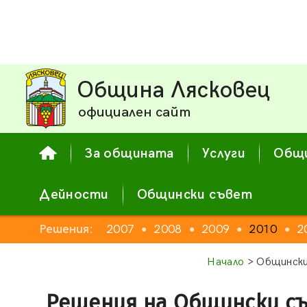
Община Лясковец
официален сайт
За общината
Услуги
Общи
Дейности
Общински съвет
2005
Решения:
2006
2007
2008
2009
2010
2
●
●
●
●
●
●
●
Начало
> Общински
Решения на Общински с